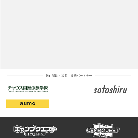
campmap
campquest