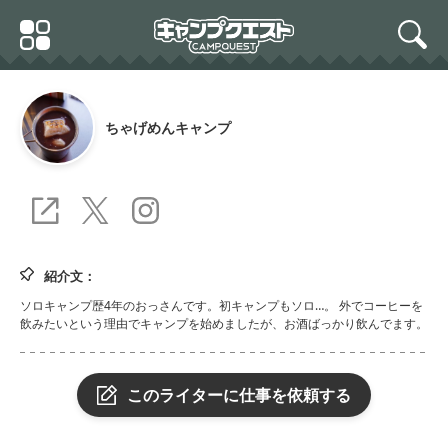
Skip
Primary
to
search
Menu
content
ちゃげめんキャンプ
https://chagemencamp.info
greenlabel666
chagemen_camp
紹介文：
ソロキャンプ歴4年のおっさんです。初キャンプもソロ…。 外でコーヒーを
飲みたいという理由でキャンプを始めましたが、お酒ばっかり飲んでます。
このライターに仕事を依頼する