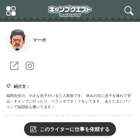
Skip
Primary
to
search
Menu
content
マーボ
https://marbo-
nigaoetrou
japan.com/
紹介文：
福岡在住の、小さな息子がいる三人家族です。 休みの日に息子を連れて登
山・キャンプに行ったり、ベランダでＤＩＹをしてます。 あとたまにパソ
コンで似顔絵も書いてます！
このライターに仕事を依頼する