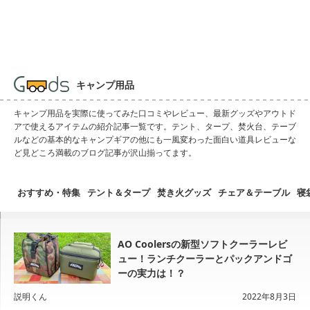
キャンプ用品
キャンプ用品を実際に使ってみた口コミやレビュー、最新グッズやアウトド
アで使えるアイテムの紹介記事一覧です。テント、タープ、焚火台、テーブ
ルなどの基本的なキャンプギアの他にも一風変わった面白い道具レビューな
ど見どころ満載のブログ記事が沢山揃ってます。
おすすめ・特集
テント＆タープ
焚き火グッズ
チェア＆テーブル
寝
AO Coolersの新型ソフトクーラーレビ
ュー！ランチクーラーとパックアンドゴ
ーの実力は！？
説明くん
2022年8月3日