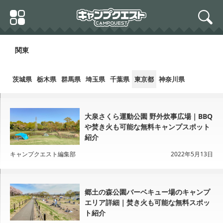
Skip
Primary
to
search
Menu
content
関東
茨城県
栃木県
群馬県
埼玉県
千葉県
東京都
神奈川県
大泉さくら運動公園 野外炊事広場｜BBQ
や焚き火も可能な無料キャンプスポット
紹介
キャンプクエスト編集部
2022年5月13日
郷土の森公園バーベキュー場のキャンプ
エリア詳細｜焚き火も可能な無料スポッ
ト紹介