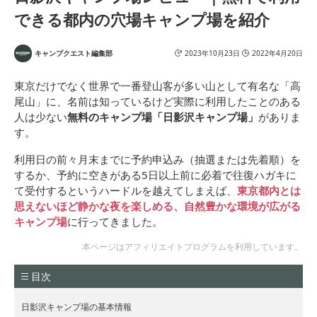
できる都内の穴場キャンプ場を紹介
キャンプクエスト編集部
2023年10月23日
2022年4月20日
東京だけでなく世界で一番登山客が多い山として有名な「高
尾山」に、名前は知っているけど実際に利用したことのある
人は少ない
無料のキャンプ場「日影沢キャンプ場」
がありま
す。
利用日の前々月末までに予約申込み（抽選または先着順）を
するか、予約に空きがある5日以上前に必着で往復ハガキに
て受付するというハードルを越えてしまえば、
東京都内とは
思えないほど静かな夜を楽しめる、自然豊かな環境が広がる
キャンプ場
に行ってきました。
本ページはアフィリエイトプログラムを利用しています。
目次
日影沢キャンプ場の基本情報