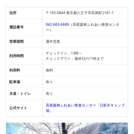
住所
〒193-0844 東京都八王子市高尾町2181-1
042-663-6689
（高尾森林ふれあい推進センタ
電話番号
ー）
営業期間
通年営業
チェックイン：13時～
利用時間
チェックアウト：最終日の11時まで
利用料
無料
駐車場
有り
水道・トイレ
有り
高尾森林ふれあい推進センター「日影沢キャンプ
公式サイト
場」