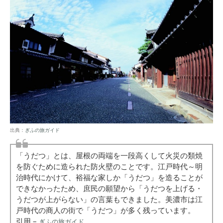
出典：
ぎふの旅ガイド
「うだつ」とは、屋根の両端を一段高くして火災の類焼
を防ぐために造られた防火壁のことです。江戸時代～明
治時代にかけて、裕福な家しか「うだつ」を造ることが
できなかったため、庶民の願望から「うだつを上げる・
うだつが上がらない」の言葉もできました。美濃市は江
戸時代の商人の街で「うだつ」が多く残っています。
引用 –
ぎふの旅ガイド