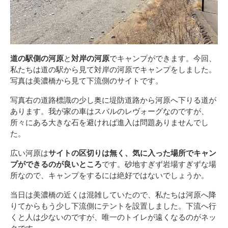
道の駅側の河原
と
対岸の河原
でキャンプができます。今回、
私たちは道の駅から見て対岸の河原でキャンプをしました。
写真は美濃橋から見て下流側のサイトです。
写真右の道路標識の少し奥に堤防道路から河原へ下りる道が
あります。我が家の車はスバルのレヴォーグなのですが、
所々にある大きな石を避ければ進入は問題ありませんでし
た。
広い河原は
サイトの区切りは無く、気に入った場所でキャン
プができるのが良いところ
です。砂地すぎず岩場すぎずな場
所なので、キャンプをするには絶好ではないでしょうか。
当日は美濃橋の近くは混雑していたので、私たちは河原へ降
りてからもう少し下流側にテントを設置しました。下流へ行
くと人は少ないのですが、唯一のトイレが遠くなるのがネッ
クです。