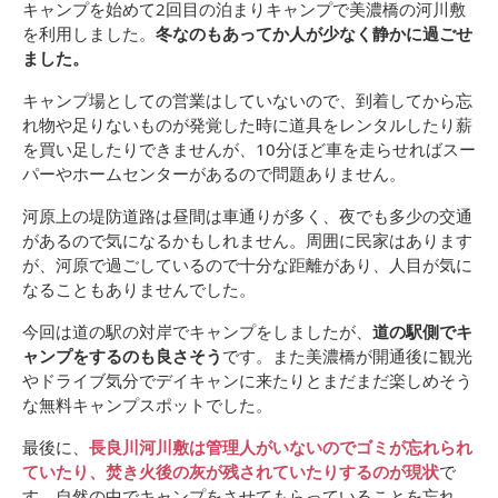
キャンプを始めて2回目の泊まりキャンプで美濃橋の河川敷
を利用しました。
冬なのもあってか人が少なく静かに過ごせ
ました。
キャンプ場としての営業はしていないので、到着してから忘
れ物や足りないものが発覚した時に道具をレンタルしたり薪
を買い足したりできませんが、10分ほど車を走らせればスー
パーやホームセンターがあるので問題ありません。
河原上の堤防道路は昼間は車通りが多く、夜でも多少の交通
があるので気になるかもしれません。周囲に民家はあります
が、河原で過ごしているので十分な距離があり、人目が気に
なることもありませんでした。
今回は道の駅の対岸でキャンプをしましたが、
道の駅側でキ
ャンプをするのも良さそう
です。また美濃橋が開通後に観光
やドライブ気分でデイキャンに来たりとまだまだ楽しめそう
な無料キャンプスポットでした。
最後に、
長良川河川敷
は管理人がいないのでゴミが忘れられ
ていたり、焚き火後の灰が残されていたりするのが現状
で
す。自然の中でキャンプをさせてもらっていることを忘れ