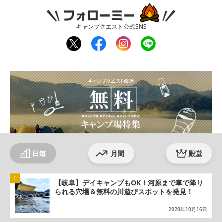
フォローミー
キャンプクエスト公式SNS
twit
fac
inst
line
ter
ebo
agr
ok
am
日毎
月間
殿堂
【岐阜】デイキャンプもOK！河原まで車で降り
られる穴場＆無料の川遊びスポットを発見！
2020年10月16日