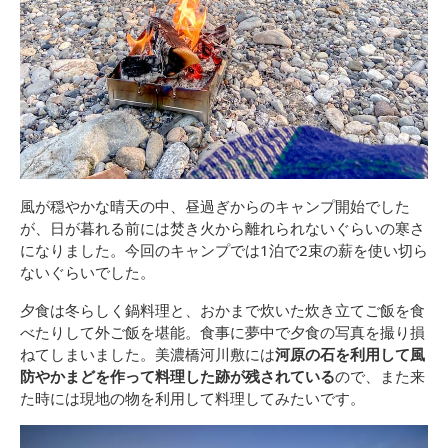
風が穏やかな晴天の中、昼過ぎからのキャンプ開始でした
が、日が暮れる前には焚き火から離れられないぐらいの寒さ
になりました。今回のキャンプでは1泊で2束の薪を使い切ら
ないぐらいでした。
夕食は冬らしく鍋料理と、おかまで炊いた炊き立てご飯を食
べたりして外ご飯を堪能。食事に夢中で夕食の写真を撮り損
ねてしまいました。美濃橋河川敷には
河原の石を利用して風
防やかまどを作って料理した跡が残されている
ので、また来
た時には現地の物を利用して料理してみたいです。