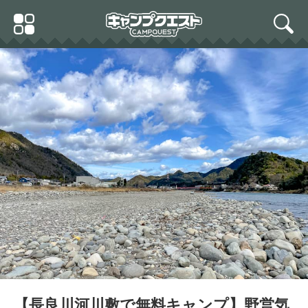
Skip
Primary
to
search
Menu
content
【長良川河川敷で無料キャンプ】野営気