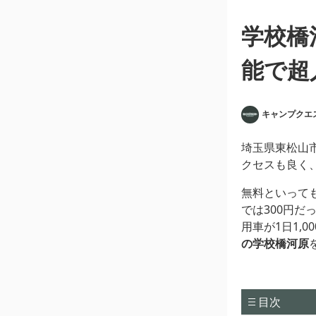
学校橋
能で超
キャンプクエ
埼玉県東松山
クセスも良く
無料といって
では300円だ
用車が1日1,
の学校橋河原
目次