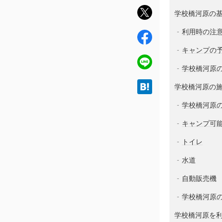
twit
学校橋河原の
ter
利用時の注
fac
ebo
キャンプの
ok
line
学校橋河原
hat
学校橋河原の
ena
学校橋河原
キャンプ可
トイレ
水道
自動販売機
学校橋河原
学校橋河原を