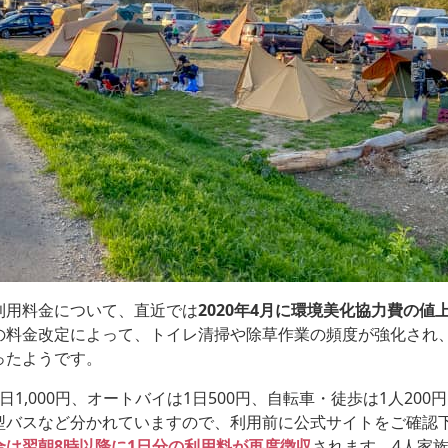
利用料金について、直近では
2020年4月に環境美化協力費の値
の料金改定によって、トイレ清掃や除草作業の頻度が強化され
ったようです。
日1,000円、オートバイは1日500円、自転車・徒歩は1人200
型バスなど分かれていますので、利用前に公式サイトをご確認
合は翌朝8時以降に1日分の利用料が再度徴収
されます。4人家族