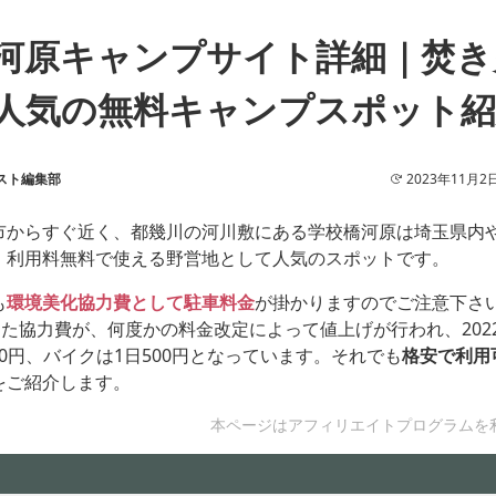
河原キャンプサイト詳細｜焚き
人気の無料キャンプスポット紹
スト編集部
2023年11月2
市からすぐ近く、都幾川の河川敷にある学校橋河原は埼玉県内
、利用料無料で使える野営地として人気のスポットです。
も
環境美化協力費として駐車料金
が掛かりますのでご注意下さい
った協力費が、何度かの料金改定によって値上げが行われ、202
000円、バイクは1日500円となっています。それでも
格安で利用
をご紹介します。
本ページはアフィリエイトプログラムを