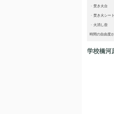
焚き火台
焚き火シー
火消し壺
時間の自由度
学校橋河