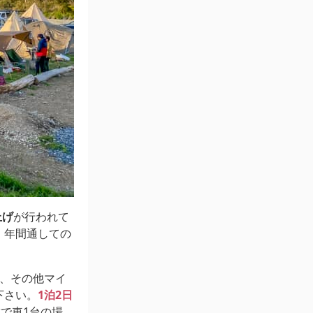
上げ
が行われて
、年間通しての
円、その他マイ
下さい。
1泊2日
で車1台の場