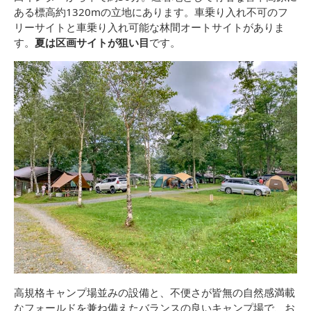
ある標高約1320mの立地にあります。車乗り入れ不可のフ
リーサイトと車乗り入れ可能な林間オートサイトがありま
す。
夏は区画サイトが狙い目
です。
高規格キャンプ場並みの設備と、不便さが皆無の自然感満載
なフォールドを兼ね備えたバランスの良いキャンプ場で、お