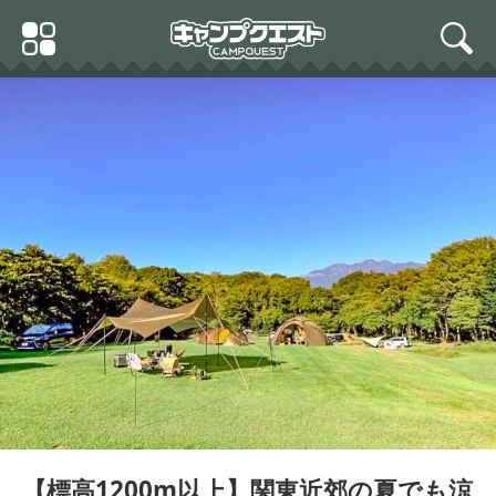
Skip
Primary
to
search
Menu
content
【標高1200m以上】関東近郊の夏でも涼