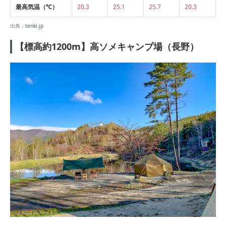
最高気温（℃）
20.3
25.1
25.7
20.3
出典：
tenki.jp
【標高約1200m】高ソメキャンプ場（長野）