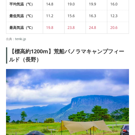
平均気温（℃）
14.8
19.0
19.9
16.0
最低気温（℃）
11.2
15.6
16.3
12.3
最高気温（℃）
19.8
23.8
24.8
20.6
出典：
tenki.jp
【標高約1200m】荒船パノラマキャンプフィー
ルド（長野）