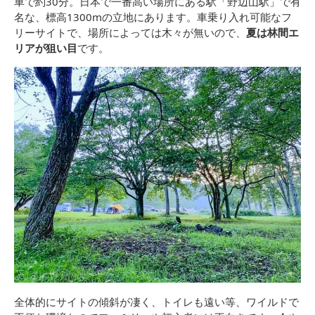
車で約30分。日本で一番高い場所にある駅「野辺山駅」で有
名な、標高1300mの立地にあります。車乗り入れ可能なフ
リーサイトで、場所によっては木々が無いので、
夏は林間エ
リアが狙い目
です。
全体的にサイトの傾斜が凄く、トイレも遠い等、ワイルドで