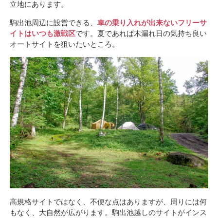
立地にあります。
駒出池周辺に設営できる、
車の乗り入れが出来ないフリーサ
イトはいつも激戦区
です。夏であれば木漏れ日の気持ち良い
オートサイトを狙いたいところ。
高規格サイトではなく、不便な点はありますが、周りには何
もなく、大自然が広がります。駒出池越しのサイトがインス