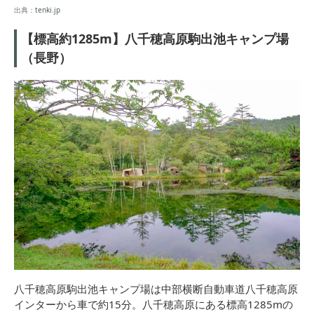
出典：
tenki.jp
【標高約1285m】八千穂高原駒出池キャンプ場
（長野）
八千穂高原駒出池キャンプ場は中部横断自動車道八千穂高原
インターから車で約15分。八千穂高原にある標高1285mの