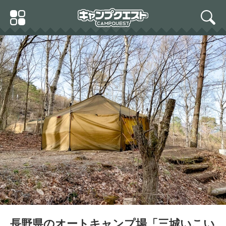
Skip
Primary
to
search
Menu
content
長野県のオートキャンプ場「三城いこい