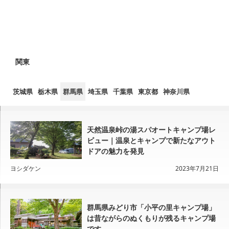
関東
茨城県
栃木県
群馬県
埼玉県
千葉県
東京都
神奈川県
天然温泉峠の湯スパオートキャンプ場レ
ビュー｜温泉とキャンプで新たなアウト
ドアの魅力を発見
ヨシダケン
2023年7月21日
群馬県みどり市「小平の里キャンプ場」
は昔ながらのぬくもりが残るキャンプ場
です