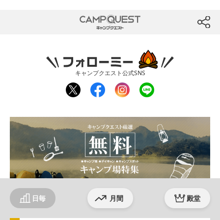
CAMP QUEST
btn
フォローミー
キャンプクエスト公式SNS
twit
fac
inst
line
ter
ebo
agr
ok
am
日毎
月間
殿堂