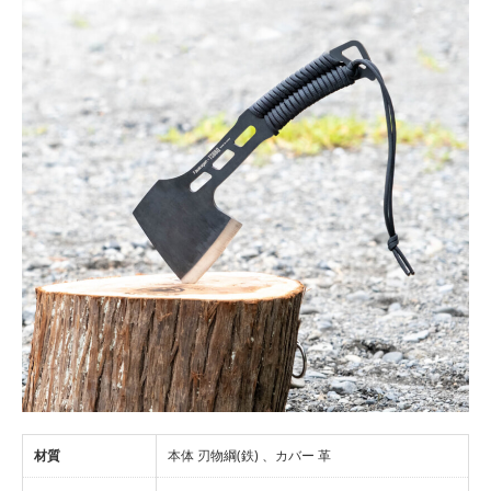
材質
本体 刃物綱(鉄) 、カバー 革