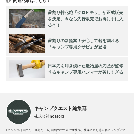
薪割り特化鉈「クロヒモリ」が正式販売
を決定。今なら先行販売でお得に手に入
るぞ！
薪割りの新提案！安心して薪を割れる
「キャンプ専用クサビ」が登場
日本刀を叩き続けた鍛冶屋の刀匠が監修
するキャンプ専用ハンマーが美しすぎる
キャンプクエスト編集部
株式会社noasobi
｢キャンプは自由だ！最高だ！｣と自然の中で過ごす快感、快楽に取り憑かれキャンプ沼に