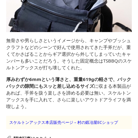
無骨さや男らしさというイメージから、キャンプやブッシュ
クラフトなどのシーンで好んで使用されてきた手斧だが、重
くてかさばることからギア選択から外してしまっていたキャ
ンパーも多いことだろう。そうした固定概念はTSBBQのスケ
ルトンアックスが打ち壊してくれた。
厚みわずか6mmという薄さと、重量619gの軽さで、バック
パックの隙間にもスッと差し込めるサイズ
に収まる本製品が
あれば、手斧を扱う楽しさを諦める必要は無い。スケルトン
アックスを手に入れて、さらに楽しいアウトドアライフを満
喫しよう。
スケルトンアックス本店販売ページ – 村の鍛冶屋ECショップ