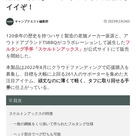
イイぞ！
キャンプクエスト編集部
2023年2月24日
120余年の歴史を持つハサミ製造の老舗メーカー坂源と、ア
ウトドアブランドTSBBQがコラボレーションして誕生した
フ
ルタング手斧「スケルトンアックス」
が公式サイトにて販売
を開始した。
本製品は2022年8月にクラウドファンディングで応援購入を
募集し、目標を大幅に上回る261人のサポーターを集めた大
注目アイテム。
頑丈なのに薄くて軽く、タフに取り回せる手
斧
に仕上がっている。
目次
スケルトンアックスの特徴
一枚の鋼板をくり抜いて作られたフルタング仕様
ヘッド部分でペグ打ちも可能