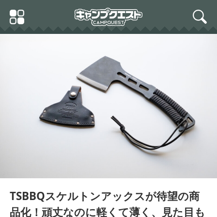
Skip
Primary
to
search
Menu
content
TSBBQスケルトンアックスが待望の商
品化！頑丈なのに軽くて薄く、見た目も