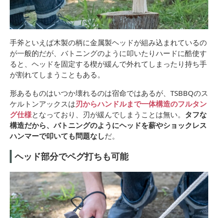
手斧といえば木製の柄に金属製ヘッドが組み込まれているの
が一般的だが、バトニングのように叩いたりハードに酷使す
ると、ヘッドを固定する楔が緩んで外れてしまったり持ち手
が割れてしまうこともある。
形あるものはいつか壊れるのは宿命ではあるが、TSBBQのス
ケルトンアックスは
刃からハンドルまで一体構造のフルタン
グ仕様
となっており、刃が緩んでしまうことは無い。
タフな
構造だから、バトニングのようにヘッドを薪やショックレス
ハンマーで叩いても問題なし
だ。
ヘッド部分でペグ打ちも可能