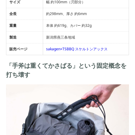
サイズ
幅 約100mm（刃部分）
全長
約298mm、厚さ 約6mm
重量
本体 約619g、カバー 約32g
製造
新潟県燕三条地域
販売ページ
sakagen×TSBBQ スケルトンアックス
「手斧は重くてかさばる」という固定概念を
打ち壊す