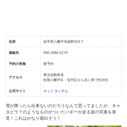
住所
岩手県八幡平市細野333-7
連絡先
090-2886-5219
予約の有無
要予約
東北自動車道
アクセス
松尾八幡平IC・安代ICから共に車で約20分
公式サイト
ロッジ タンデム
雪が降ったら出来ないのだろうなんて思ってましたが、キャ
タピラ？のようなものがついたバギーが走る姿の写真を発
見！これはかなり面白そう！