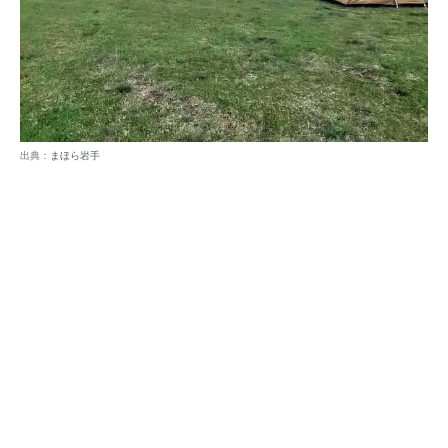
出典：
まほら岩手