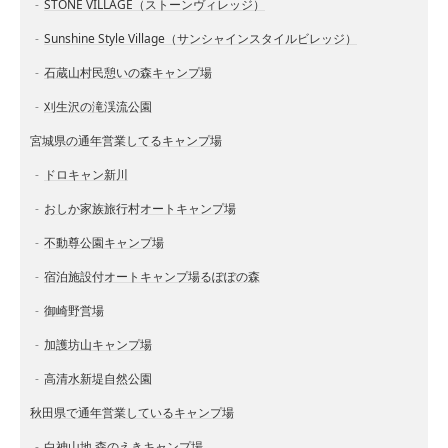
STONE VILLAGE（ストーンヴィレッジ）
Sunshine Style Village（サンシャインスタイルビレッジ）
石蔵山村民憩いの森キャンプ場
刈生沢の滝渓流公園
宮城県の通年営業してるキャンプ場
ドロキャン新川
おしか家族旅行村オートキャンプ場
不動尊公園キャンプ場
宿泊施設付オートキャンプ場るぽぽの森
御崎野営場
加護坊山キャンプ場
高清水新堤自然公園
秋田県で通年営業しているキャンプ場
白神山地 森のえきキャンプ場