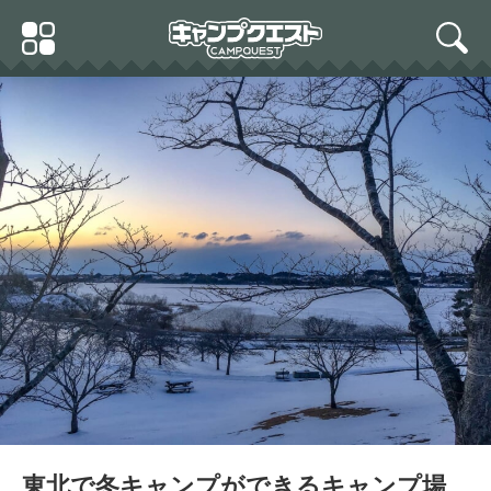
Skip
Primary
to
search
Menu
content
東北で冬キャンプができるキャンプ場