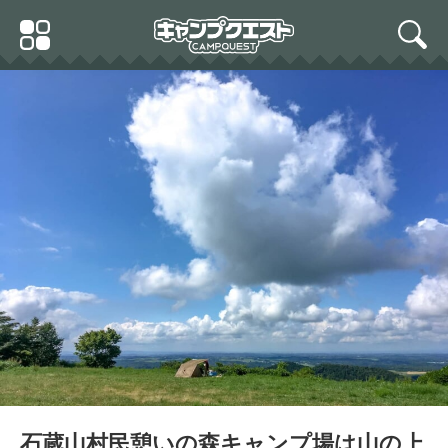
Skip
Primary
to
search
Menu
content
石蔵山村民憩いの森キャンプ場は山の上