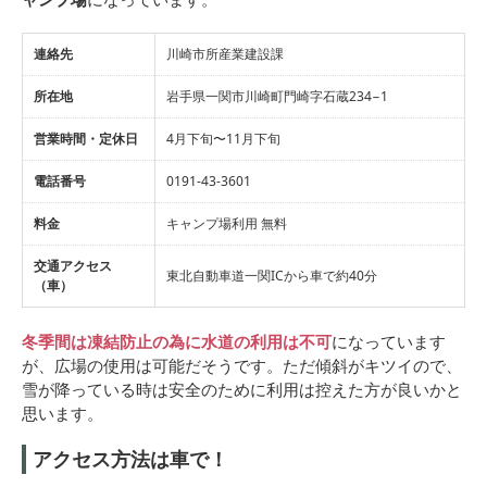
連絡先
川崎市所産業建設課
所在地
岩手県一関市川崎町門崎字石蔵234−1
営業時間・定休日
4月下旬〜11月下旬
電話番号
0191-43-3601
料金
キャンプ場利用 無料
交通アクセス
東北自動車道一関ICから車で約40分
（車）
冬季間は凍結防止の為に水道の利用は不可
になっています
が、広場の使用は可能だそうです。ただ傾斜がキツイので、
雪が降っている時は安全のために利用は控えた方が良いかと
思います。
アクセス方法は車で！