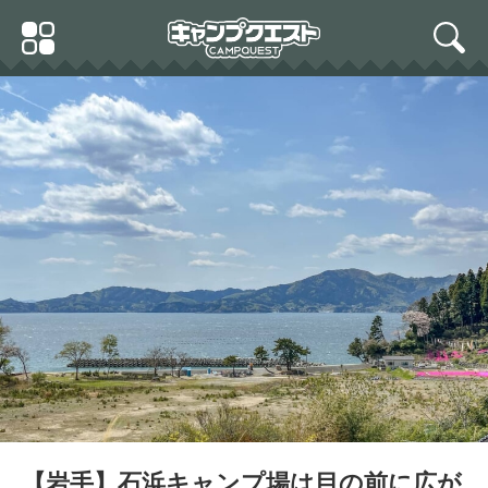
Skip
Primary
to
search
Menu
content
【岩手】石浜キャンプ場は目の前に広が