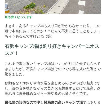
道も狭くなってます
まぁ山にあるキャンプ場も入り口が分からなかったり、この
道で本当にあってるのか！？なんて不安に思うこともしょっ
ちゅうあるんですけどね（笑）
石浜キャンプ場は釣り好きキャンパーにオス
スメ！
これまで海に近いキャンプ場はいくつか利用させてもらって
きましたが、石浜キャンプ場はその中でも群を抜いた近さで
驚きました。
移動もなく海釣りや海水浴を楽しめるのはやっぱり魅力です
し、波の音を聴きながらの焚き火も想像するだけで最高。夕
暮れ時に海を眺めながら一杯やるのも良さそうです。
最低限の設備なので少し難易度の高いキャンプ場
ではありま