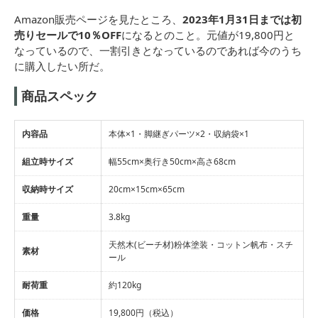
Amazon販売ページを見たところ、
2023年1月31日までは初
売りセールで10％OFF
になるとのこと。元値が19,800円と
なっているので、一割引きとなっているのであれば今のうち
に購入したい所だ。
​商品スペック
内容品
本体×1・脚継ぎパーツ×2・収納袋×1
組立時サイズ
幅55cm×奥行き50cm×高さ68cm
収納時サイズ
20cm×15cm×65cm
重量
3.8kg
天然木(ビーチ材)粉体塗装・コットン帆布・スチ
素材
ール
耐荷重
約120kg
価格
19,800円（税込）