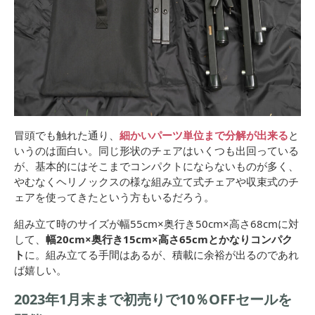
冒頭でも触れた通り、
細かいパーツ単位まで分解が出来る
と
いうのは面白い。同じ形状のチェアはいくつも出回っている
が、基本的にはそこまでコンパクトにならないものが多く、
やむなくヘリノックスの様な組み立て式チェアや収束式のチ
ェアを使ってきたという方もいるだろう。
組み立て時のサイズが幅55cm×奥行き50cm×高さ68cmに対
して、
幅20cm×奥行き15cm×高さ65cmとかなりコンパク
ト
に。組み立てる手間はあるが、積載に余裕が出るのであれ
ば嬉しい。
2023年1月末まで初売りで10％OFFセールを