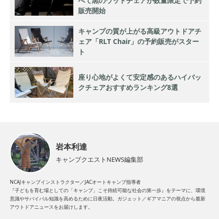
べて黒のウッドチェアが数量限定で予約
販売開始
キャンプの質が上がる高級アウトドアチ
ェア「RLT Chair」の予約販売がスター
ト
座り心地がよくて安定感のあるハイバッ
クチェアおすすめランキング8選
岩本利達
キャンプクエストNEWS編集部
NCAJキャンプインストラクター／JACオートキャンプ指導者
『子どもを育む場としての「キャンプ」こそ持続可能な社会の第一歩』をテーマに、環境
意識やサバイバル知識を高めるために日夜活動。ガジェット／ギアマニアの視点から最新
アウトドアニュースをお届けします。