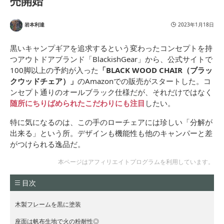
売開始
岩本利達
2023年1月18日
黒いキャンプギアを追求するという変わったコンセプトを持
つアウトドアブランド「
BlackishGear
」から、公式サイトで
100脚以上の予約が入った
「BLACK WOOD CHAIR（ブラッ
クウッドチェア）」
のAmazonでの販売がスタートした。コ
ンセプト通りのオールブラック仕様だが、それだけではなく
随所にちりばめられたこだわりにも注目
したい。
特に気になるのは、この手のローチェアには珍しい「分解が
出来る」という所。デザインも機能性も他のキャンパーと差
がつけられる逸品だ。
本ページはアフィリエイトプログラムを利用しています。
目次
木製フレームを黒に塗装
座面は帆布生地で火の粉耐性◎