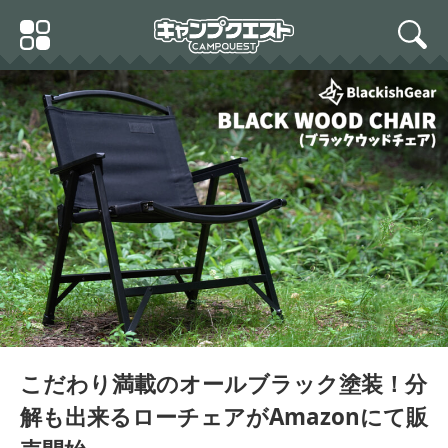
Skip
Primary
to
search
Menu
content
BlackishGear キャンプチ
ェア ブラックウッドチェ
ア アウトドアチェア 黒 ブ
ラック 椅子 木製 ウッドフ
レーム ローチェア コンパ
クト 折りたたみ 耐荷重12
0kg
こだわり満載のオールブラック塗装！分
解も出来るローチェアがAmazonにて販