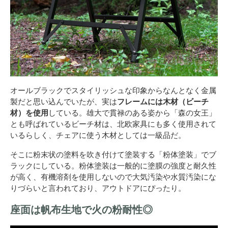
オールブラックでスタイリッシュな印象からなんとなく金属
製だと思い込んでいたが、実は
フレームには木材（ビーチ
材）を使用
している。雄大で貫禄のある姿から「森の女王」
とも呼ばれているビーチ材は、北欧家具にも多く使用されて
いるらしく、チェアに使う木材としては一級品だ。
そこに粉末状の塗料を吹き付けて塗装する「粉体塗装」でブ
ラックにしている。粉体塗装は一般的に塗膜の強度と耐久性
が高く、有機溶剤を使用しないので大気汚染や水質汚染にな
りづらいと言われており、アウトドアにぴったり。
座面は帆布生地で火の粉耐性◎