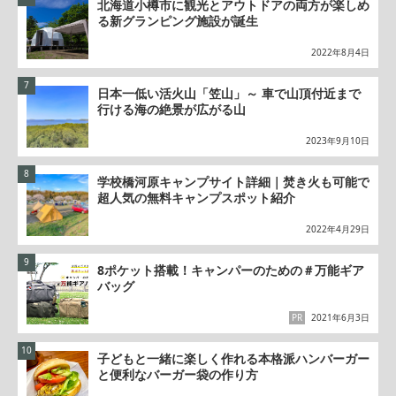
北海道小樽市に観光とアウトドアの両方が楽しめ
る新グランピング施設が誕生
2022年8月4日
日本一低い活火山「笠山」～ 車で山頂付近まで
行ける海の絶景が広がる山
2023年9月10日
学校橋河原キャンプサイト詳細｜焚き火も可能で
超人気の無料キャンプスポット紹介
2022年4月29日
8ポケット搭載！キャンパーのための＃万能ギア
バッグ
PR
2021年6月3日
子どもと一緒に楽しく作れる本格派ハンバーガー
と便利なバーガー袋の作り方