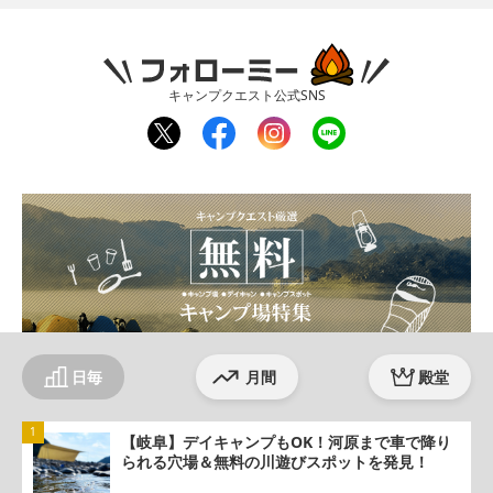
フォローミー
キャンプクエスト公式SNS
twit
fac
inst
line
ter
ebo
agr
ok
am
日毎
月間
殿堂
【岐阜】デイキャンプもOK！河原まで車で降り
られる穴場＆無料の川遊びスポットを発見！