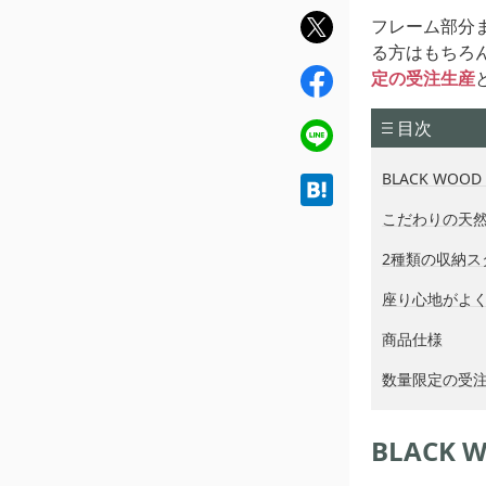
twit
フレーム部分
ter
る方はもちろ
fac
定の受注生産
ebo
目次
ok
line
BLACK WOO
hat
ena
こだわりの天
2種類の収納
座り心地がよ
商品仕様
数量限定の受
BLACK