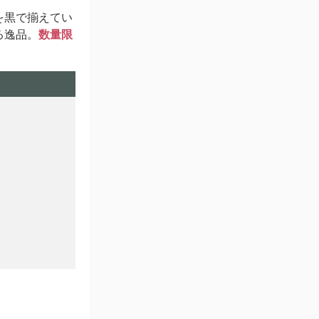
を黒で揃えてい
る逸品。
数量限
。