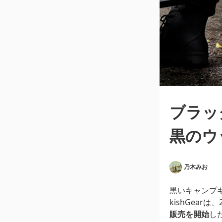
ブラッ
黒のウ
乃木みお
黒いキャンプ
kishGearは
販売を開始
し