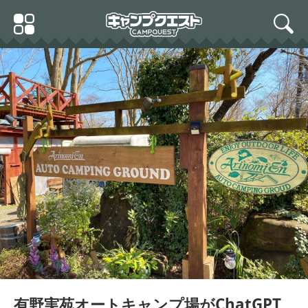
Skip
Primary
to
search
Menu
content
有野実苑オートキャンプ場がChatGPT