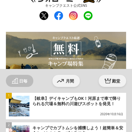
キャンプクエスト公式SNS
twit
fac
inst
line
ter
ebo
agr
ok
am
日毎
月間
殿堂
【岐阜】デイキャンプもOK！河原まで車で降り
られる穴場＆無料の川遊びスポットを発見！
2020年10月16日
キャンプでカブトムシを捕獲しよう！超簡単＆安