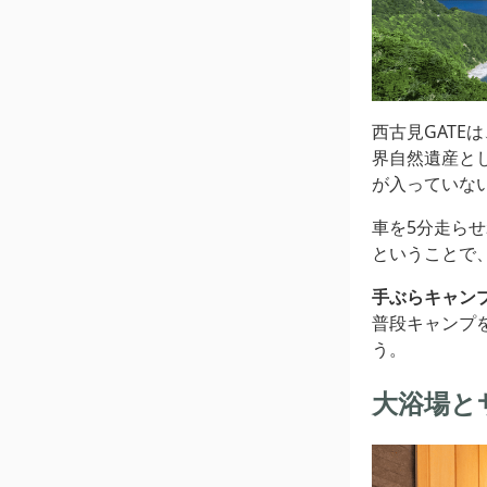
西古見GATE
界自然遺産と
が入っていな
車を5分走ら
ということで
手ぶらキャン
普段キャンプ
う。
大浴場と