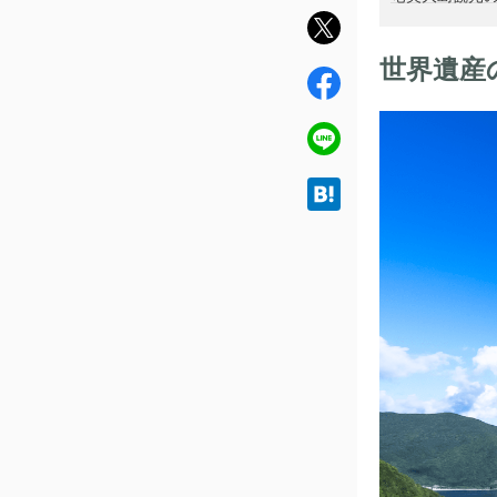
twit
ter
世界遺産
fac
ebo
ok
line
hat
ena