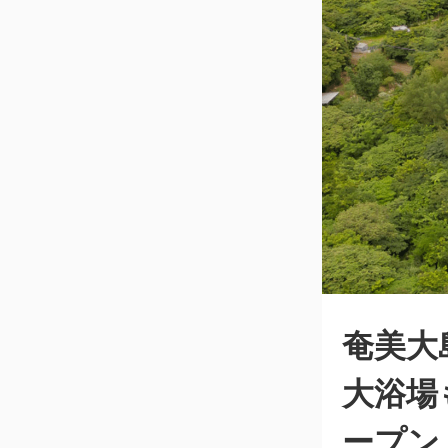
奄美大
大浴場
ープン