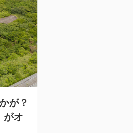
かが？
」がオ