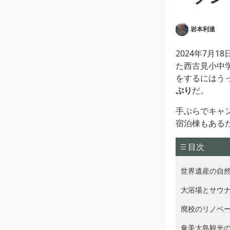
岩本利達
2024年7月1
た西古見小中
をするにはう
ぷり
だ。
手ぶらでキャ
宿泊棟もある
目次
世界遺産の自
大浴場とサウ
廃校のリノベ
奄美大島観光