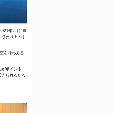
021年7月に世
。必要以上の手
星空を味わえる
のがポイント
。
応えられるだろ