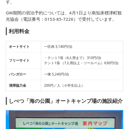
す。
GW期間の宿泊予約については、4月1日より南知床標津町観
光協会（電話番号：0153-85-7226）で受付しています。
利用料金
オートサイト
一区画 3,140円/泊
・テント1張（6人用まで） 310円/泊
フリーサイト
テント1張 （7人用以上・ツールーム）630円/泊
バンガロー
一棟 5,240円/泊
清掃協力金
200円／人（小学生以上）
しべつ「海の公園」オートキャンプ場の施設紹介