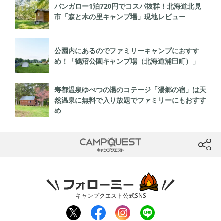
バンガロー1泊720円でコスパ抜群！北海道北見
市「森と木の里キャンプ場」現地レビュー
公園内にあるのでファミリーキャンプにおすす
め！「鶴沼公園キャンプ場（北海道浦臼町）」
寿都温泉ゆべつの湯のコテージ「湯郷の宿」は天
然温泉に無料で入り放題でファミリーにもおすす
め
CAMP QUEST
btn
フォローミー
キャンプクエスト公式SNS
twit
fac
inst
line