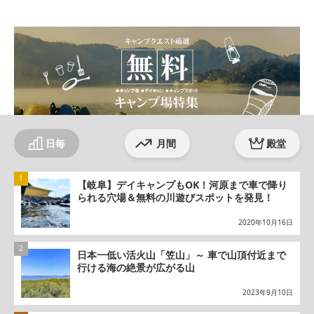
ter
ebo
agr
ok
am
日毎
月間
殿堂
【岐阜】デイキャンプもOK！河原まで車で降り
られる穴場＆無料の川遊びスポットを発見！
2020年10月16日
日本一低い活火山「笠山」～ 車で山頂付近まで
行ける海の絶景が広がる山
2023年9月10日