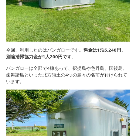
今回、利用したのはバンガローです。
料金は1泊5,240円、
別途清掃協力金が1人200円
です。
バンガローは全部で4棟あって、択捉島や色丹島、国後島、
歯舞諸島といった北方領土の4つの島々の名前が付けられて
います。