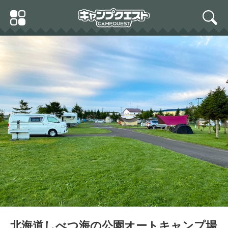
Skip
Primary
to
search
Menu
content
北海道しべつ海の公園オートキャンプ場