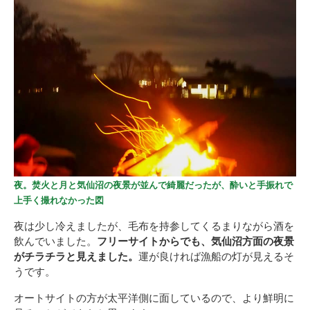
夜。焚火と月と気仙沼の夜景が並んで綺麗だったが、酔いと手振れで
上手く撮れなかった図
夜は少し冷えましたが、毛布を持参してくるまりながら酒を
飲んでいました。
フリーサイトからでも、気仙沼方面の夜景
がチラチラと見えました。
運が良ければ漁船の灯が見えるそ
うです。
オートサイトの方が太平洋側に面しているので、より鮮明に