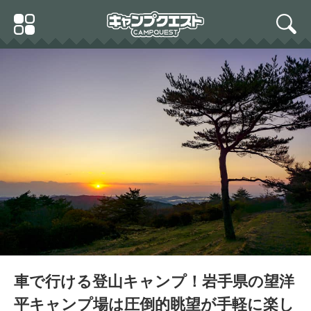
Skip
Primary
to
search
Menu
content
車で行ける登山キャンプ！岩手県の望洋
平キャンプ場は圧倒的眺望が手軽に楽し