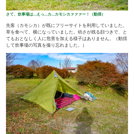
さて、炊事場は…えっ…カ…カモシカァァァー！（動揺）
先客（カモシカ）が既にフリーサイトを利用していました。
草を食べて、横になっていました。幼さが残る顔つきで、と
てもおとなしく人に危害を加える様子はありません。（動揺
して炊事場の写真を撮り忘れました。）