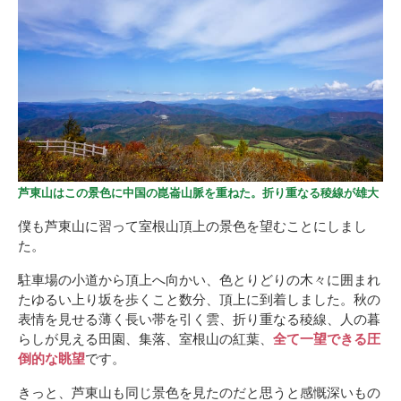
芦東山はこの景色に中国の崑崙山脈を重ねた。折り重なる稜線が雄大
僕も芦東山に習って室根山頂上の景色を望むことにしまし
た。
駐車場の小道から頂上へ向かい、色とりどりの木々に囲まれ
たゆるい上り坂を歩くこと数分、頂上に到着しました。秋の
表情を見せる薄く長い帯を引く雲、折り重なる稜線、人の暮
らしが見える田園、集落、室根山の紅葉、
全て一望できる圧
倒的な眺望
です。
きっと、芦東山も同じ景色を見たのだと思うと感慨深いもの