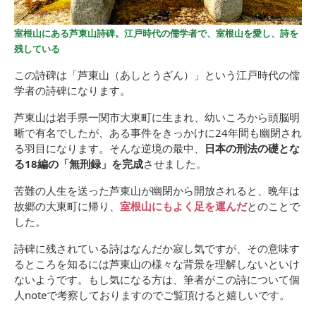
室根山にある芦東山詩碑。江戸時代の儒学者で、室根山を愛し、詩を
残している
この詩碑は「芦東山（あしとうざん）」という江戸時代の儒
学者の詩碑になります。
芦東山は岩手県一関市大東町に生まれ、幼いころから頭脳明
晰で有名でしたが、ある事件をきっかけに24年間も幽閉され
る羽目になります。そんな逆境の最中、
日本の刑法の礎とな
る18編の「無刑録」を完成
させました。
苦難の人生を送った芦東山が幽閉から開放されると、晩年は
故郷の大東町に帰り、
室根山にもよく足を運んだ
とのことで
した。
詩碑に残されている詩はなんだか寂し気ですが、その意味す
るところを知るには芦東山の様々な背景を理解しないといけ
ないようです。もし気になる方は、筆者がこの詩について個
人noteで考察しておりますのでご覧頂けると嬉しいです。