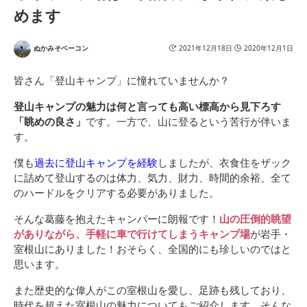
めます
ぬかみそベーコン
2021年12月18日
2020年12月1日
皆さん「登山キャンプ」に憧れていませんか？
登山キャンプの魅力は何と言っても高い標高から見下ろす
「眺めの良さ」
です。一方で、山に登るという苦行が伴いま
す。
僕も
過去に登山キャンプを経験
しましたが、衣食住をザック
に詰めて登山するのは体力、気力、財力、時間的余裕、全て
のハードルをクリアする必要がありました。
そんな葛藤を抱えたキャンパーに朗報です！
山の圧倒的眺望
がありながら、手軽に車で行けてしまうキャンプ場
が岩手・
室根山にありました！おそらく、全国的にも珍しいのではと
思います。
また歴史的な偉人がこの室根山を愛し、足跡も残しており、
時代を超えた室根山の魅力についてもご紹介します。そんな