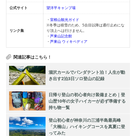
公式サイト
望洋平キャンプ場
・
室根山観光ガイド
※冬季は積雪のため、5合目以降は通行止めにな
リンク集
り頂上へは行けません。
・
芦東山記念館
・
芦東山 ウィキペディア
涸沢カールでパンダテント泊！人生が動
き出す2泊3日ソロ登山の記録
日帰り登山の初心者向け装備まとめ｜登
山歴10年の女子ハイカーが必ず準備する
持ち物一覧
登山初心者が神奈川の三浦半島最高峰
「大楠山」ハイキングコースを真夏に登
ってみた