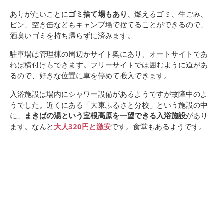
ありがたいことに
ゴミ捨て場もあり
、燃えるゴミ、生ごみ、
ビン、空き缶などもキャンプ場で捨てることができるので、
酒臭いゴミを持ち帰らずに済みます。
駐車場は管理棟の周辺かサイト奥にあり、オートサイトであ
れば横付けもできます。フリーサイトでは囲むように道があ
るので、好きな位置に車を停めて搬入できます。
入浴施設は場内にシャワー設備があるようですが故障中のよ
うでした。近くにある「大東ふるさと分校」という施設の中
に、
まきばの湯という室根高原を一望できる入浴施設
があり
ます。なんと
大人320円と激安
です。食堂もあるようです。