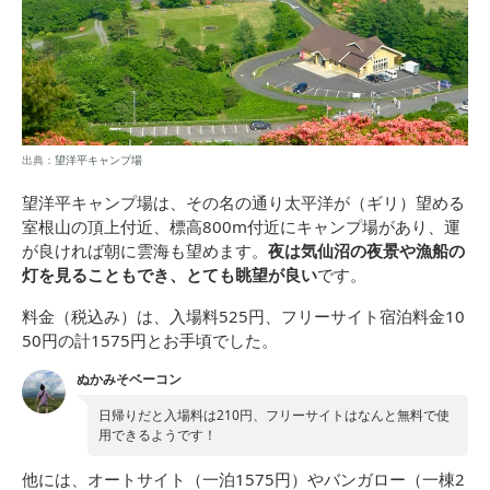
出典：
望洋平キャンプ場
望洋平キャンプ場は、その名の通り太平洋が（ギリ）望める
室根山の頂上付近、標高800m付近にキャンプ場があり、運
が良ければ朝に雲海も望めます。
夜は気仙沼の夜景や漁船の
灯を見ることもでき、とても眺望が良い
です。
料金（税込み）は、入場料525円、フリーサイト宿泊料金10
50円の計1575円とお手頃でした。
ぬかみそベーコン
日帰りだと入場料は210円、フリーサイトはなんと無料で使
用できるようです！
他には、オートサイト（一泊1575円）やバンガロー（一棟2