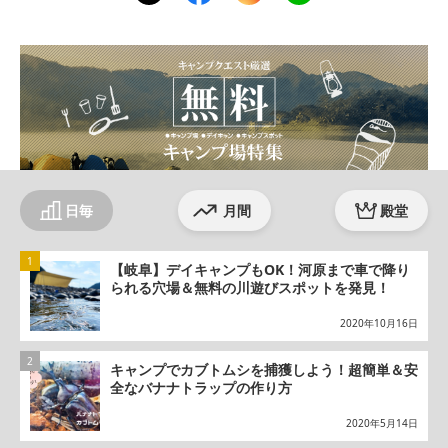
ter
ebo
agr
ok
am
日毎
月間
殿堂
【岐阜】デイキャンプもOK！河原まで車で降り
られる穴場＆無料の川遊びスポットを発見！
2020年10月16日
キャンプでカブトムシを捕獲しよう！超簡単＆安
全なバナナトラップの作り方
2020年5月14日