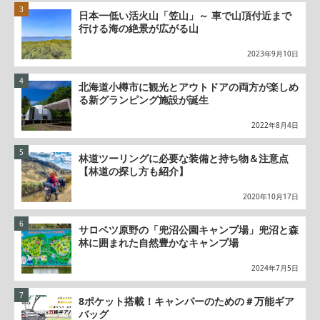
日本一低い活火山「笠山」～ 車で山頂付近まで
行ける海の絶景が広がる山
2023年9月10日
北海道小樽市に観光とアウトドアの両方が楽しめ
る新グランピング施設が誕生
2022年8月4日
林道ツーリングに必要な装備と持ち物＆注意点
【林道の探し方も紹介】
2020年10月17日
サロベツ原野の「兜沼公園キャンプ場」兜沼と森
林に囲まれた自然豊かなキャンプ場
2024年7月5日
8ポケット搭載！キャンパーのための＃万能ギア
バッグ