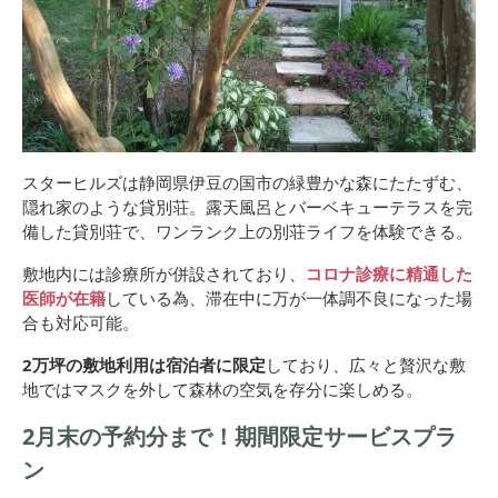
スターヒルズは静岡県伊豆の国市の緑豊かな森にたたずむ、
隠れ家のような貸別荘。露天風呂とバーベキューテラスを完
備した貸別荘で、ワンランク上の別荘ライフを体験できる。
敷地内には診療所が併設されており、
コロナ診療に精通した
医師が在籍
している為、滞在中に万が一体調不良になった場
合も対応可能。
2万坪の敷地利用は宿泊者に限定
しており、広々と贅沢な敷
地ではマスクを外して森林の空気を存分に楽しめる。
2月末の予約分まで！期間限定サービスプラ
ン