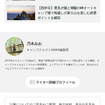
【西伊豆】雲見夕陽と潮騒の岬オートキ
ャンプ場で海越しの富士山を楽しむ絶景
ポイントを解説
乃木みお
キャンプクエストNEWS編集部
2015年からキャンプを始めて、家族で関東近郊で穴場のキャンプ場を探すことが趣味。キ
ャンプスタイルはミニマルかつ快適重視。よりアウトドアを極めていくため、登山やカヌ
ーなどアウトドアスポーツにも挑戦中。
ライター詳細プロフィール
記事についてのご意見やご要望、修正依頼、表示の不具合