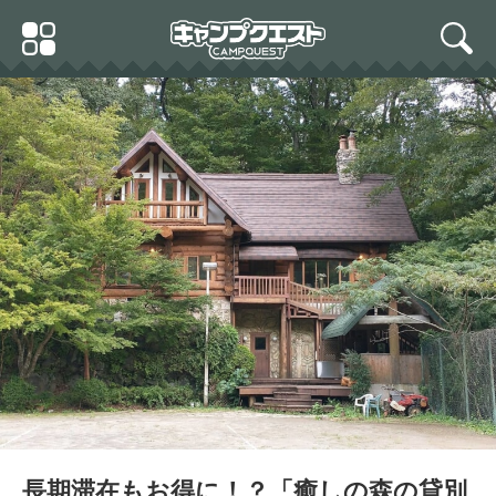
Skip
Primary
to
search
Menu
content
長期滞在もお得に！？「癒しの森の貸別