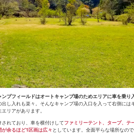
ャンプフィールドはオートキャンプ場のためエリアに車を乗り
の出し入れも楽々。そんなキャンプ場の入口を入って右側には
生エリアがあります。
けされており、車を横付けして
ファミリーテント、タープ、テ
間が余るほど1区画は広々
としています。全面平らな場所なので