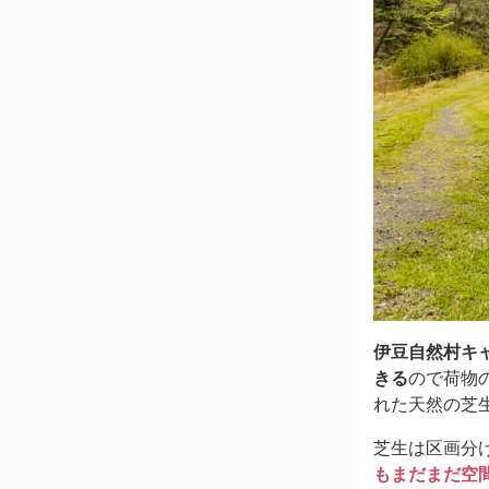
伊豆自然村キ
きる
ので荷物
れた天然の芝
芝生は区画分
もまだまだ空