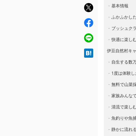
基本情報
twit
ter
ふかふかし
fac
ブッシュク
ebo
ok
line
快適に楽し
伊豆自然村キ
hat
ena
自生する数
1度は体験し
無料で山菜
家族みんな
清流で楽し
魚釣りや魚
静かに流れ