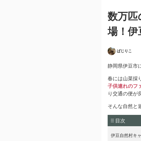
数万匹
場！伊
ばじりこ
静岡県伊豆市
春には山菜採
子供連れのフ
り交通の便が
そんな自然と
目次
伊豆自然村キ