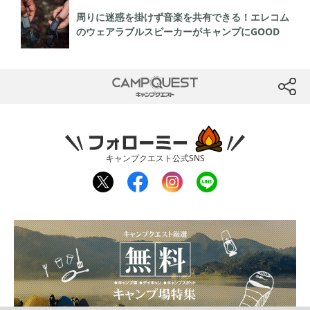
周りに迷惑を掛けず音楽を共有できる！エレコム
のウェアラブルスピーカーがキャンプにGOOD
CAMP QUEST
btn
フォローミー
キャンプクエスト公式SNS
twit
fac
inst
line
ter
ebo
agr
ok
am