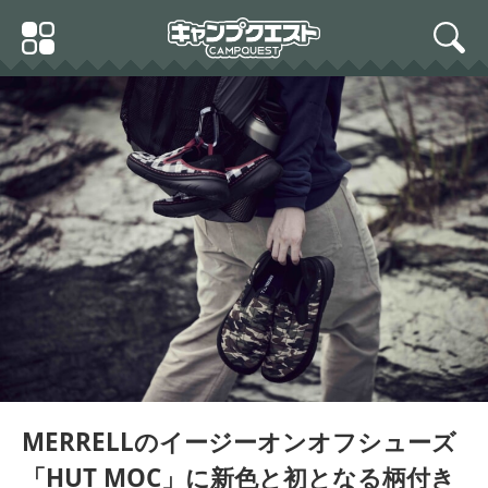
Skip
Primary
to
search
Menu
content
[メレル] スニーカー Hut
ハット モック メンズ
Moc メンズ ネイビー/ブリ
ンドル 27.0 cm M
MERRELLのイージーオンオフシューズ
「HUT MOC」に新色と初となる柄付き