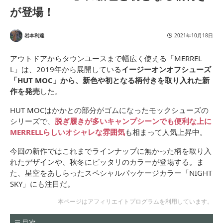
が登場！
岩本利達
2021年10月18日
アウトドアからタウンユースまで幅広く使える「MERREL
L」は、2019年から展開している
イージーオンオフシューズ
「HUT MOC」から、新色や初となる柄付きを取り入れた新
作を発売
した。
HUT MOCはかかとの部分がゴムになったモックシューズの
シリーズで、
脱ぎ履きが多いキャンプシーンでも便利な上に
MERRELLらしいオシャレな雰囲気
も相まって人気上昇中。
今回の新作ではこれまでラインナップに無かった柄を取り入
れたデザインや、秋冬にピッタリのカラーが登場する。ま
た、星空をあしらったスペシャルパッケージカラー「NIGHT
SKY」にも注目だ。
本ページはアフィリエイトプログラムを利用しています。
目次