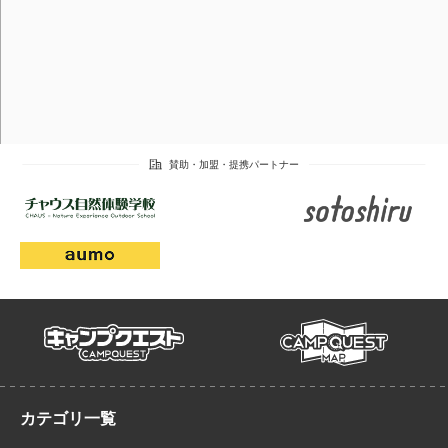
campmap
campquest