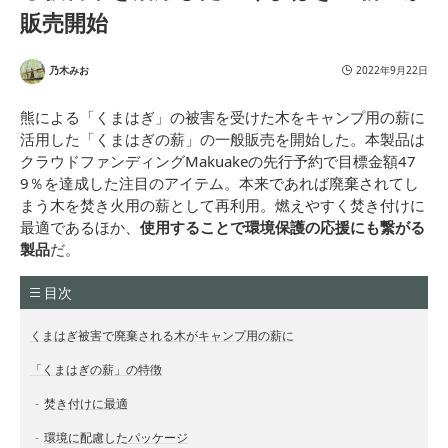
販売開始
乃木みお
2022年9月22日
熊による「くまはぎ」の被害を受けた木をキャンプ用の薪に
活用した「くまはぎの薪」の一般販売を開始した。本製品は
クラウドファンディングMakuakeの先行予約で目標金額47
9％を達成した注目のアイテム。本来であれば廃棄されてし
まう木を焚き火用の薪として再利用。燃えやすく焚き付けに
最適であるほか、
使用することで環境保護の応援にも繋がる
製品
だ。
目次
くまはぎ被害で廃棄される木がキャンプ用の薪に
「くまはぎの薪」の特徴
焚き付けに最適
環境に配慮したパッケージ