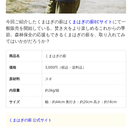
今回ご紹介したくまはぎの薪は
くまはぎの薪ECサイト
にて一
般販売を開始している。焚き火をより楽しめるこれからの季
節。森林保全の応援もできるくまはぎの薪を、取り入れてみ
てはいかがだろうか？
商品名
くまはぎの薪
価格
3,000円（税込・送料込）
原材料
スギ
内容量
約3kg/箱
サイズ
幅：約44cm 奥行き：約20cm 高さ：約18cm
くまはぎの薪 公式サイト