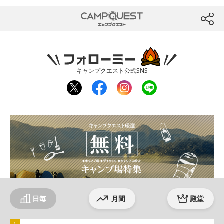
CAMP QUEST
btn
フォローミー
キャンプクエスト公式SNS
twit
fac
inst
line
ter
ebo
agr
ok
am
日毎
月間
殿堂