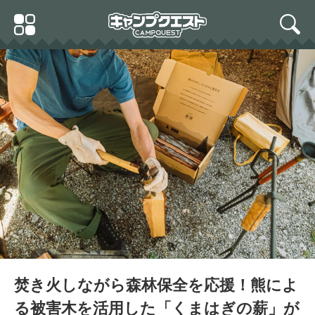
Skip
Primary
to
search
Menu
content
焚き火しながら森林保全を応援！熊によ
る被害木を活用した「くまはぎの薪」が