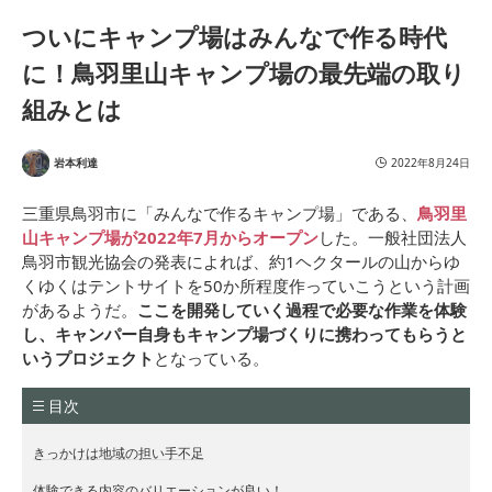
ついにキャンプ場はみんなで作る時代
に！鳥羽里山キャンプ場の最先端の取り
組みとは
岩本利達
2022年8月24日
三重県鳥羽市に「みんなで作るキャンプ場」である、
鳥羽里
山キャンプ場が2022年7月からオープン
した。一般社団法人
鳥羽市観光協会の発表によれば、約1ヘクタールの山からゆ
くゆくはテントサイトを50か所程度作っていこうという計画
があるようだ。
ここを開発していく過程で必要な作業を体験
し、キャンパー自身もキャンプ場づくりに携わってもらうと
いうプロジェクト
となっている。
目次
きっかけは地域の担い手不足
体験できる内容のバリエーションが良い！