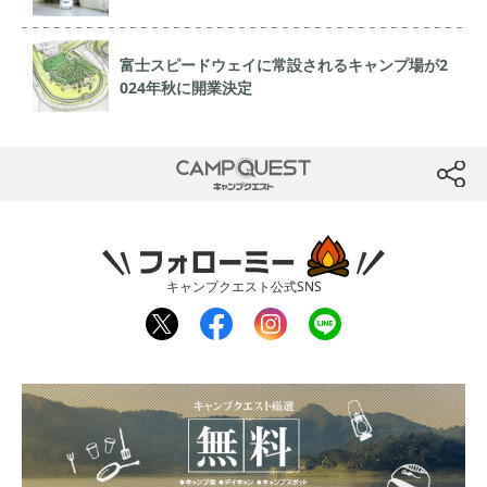
富士スピードウェイに常設されるキャンプ場が2
024年秋に開業決定
CAMP QUEST
btn
フォローミー
キャンプクエスト公式SNS
twit
fac
inst
line
ter
ebo
agr
ok
am