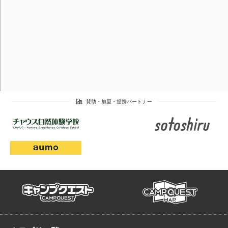
campmap
campquest