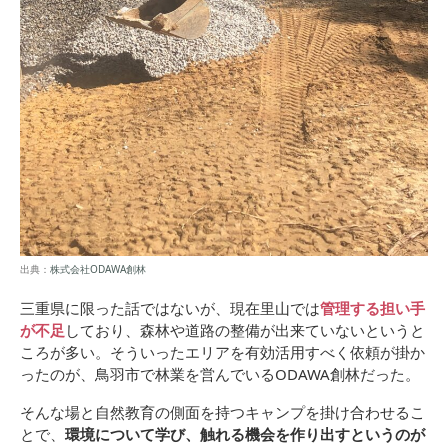
出典：
株式会社ODAWA創林
三重県に限った話ではないが、現在里山では
管理する担い手
が不足
しており、森林や道路の整備が出来ていないというと
ころが多い。そういったエリアを有効活用すべく依頼が掛か
ったのが、鳥羽市で林業を営んでいるODAWA創林だった。
そんな場と自然教育の側面を持つキャンプを掛け合わせるこ
とで、
環境について学び、触れる機会を作り出すというのが