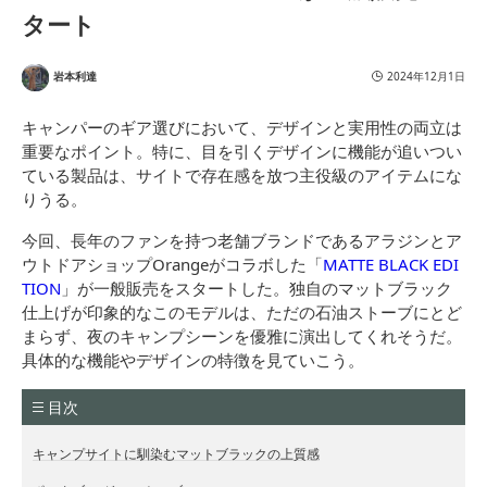
タート
岩本利達
2024年12月1日
キャンパーのギア選びにおいて、デザインと実用性の両立は
重要なポイント。特に、目を引くデザインに機能が追いつい
ている製品は、サイトで存在感を放つ主役級のアイテムにな
りうる。
今回、長年のファンを持つ老舗ブランドであるアラジンとア
ウトドアショップOrangeがコラボした「
MATTE BLACK EDI
TION
」が一般販売をスタートした。独自のマットブラック
仕上げが印象的なこのモデルは、ただの石油ストーブにとど
まらず、夜のキャンプシーンを優雅に演出してくれそうだ。
具体的な機能やデザインの特徴を見ていこう。
目次
キャンプサイトに馴染むマットブラックの上質感