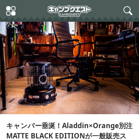
Skip
Primary
to
search
Menu
content
キャンパー垂涎！Aladdin×Orange別注
MATTE BLACK EDITIONが一般販売ス