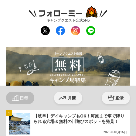
フォローミー
キャンプクエスト公式SNS
twit
fac
inst
line
ter
ebo
agr
ok
am
日毎
月間
殿堂
【岐阜】デイキャンプもOK！河原まで車で降り
られる穴場＆無料の川遊びスポットを発見！
2020年10月16日