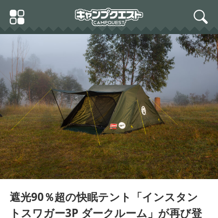
Skip
Primary
to
search
Menu
content
遮光90％超の快眠テント「インスタン
トスワガー3P ダークルーム」が再び登