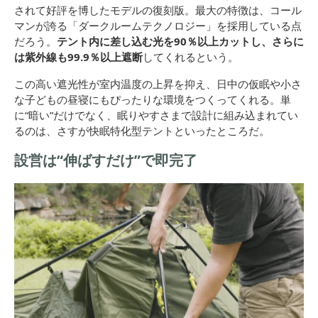
されて好評を博したモデルの復刻版。最大の特徴は、コール
マンが誇る「ダークルームテクノロジー」を採用している点
だろう。
テント内に差し込む光を90％以上カットし、さらに
は紫外線も99.9％以上遮断
してくれるという。
この高い遮光性が室内温度の上昇を抑え、日中の仮眠や小さ
な子どもの昼寝にもぴったりな環境をつくってくれる。単
に“暗い”だけでなく、眠りやすさまで設計に組み込まれてい
るのは、さすが快眠特化型テントといったところだ。
設営は“伸ばすだけ”で即完了