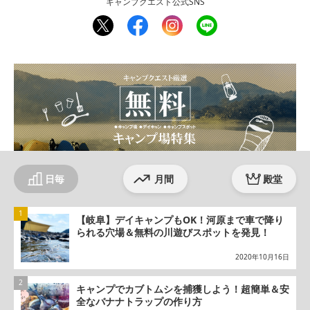
キャンプクエスト公式SNS
twit
fac
inst
line
ter
ebo
agr
ok
am
日毎
月間
殿堂
【岐阜】デイキャンプもOK！河原まで車で降り
られる穴場＆無料の川遊びスポットを発見！
2020年10月16日
キャンプでカブトムシを捕獲しよう！超簡単＆安
全なバナナトラップの作り方