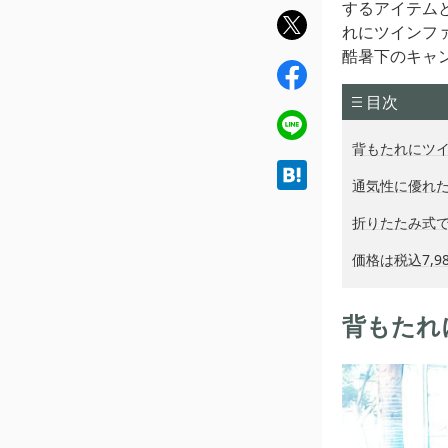
するアイテム
twit
れにツインフ
ter
酷暑下のキャ
fac
ebo
目次
ok
line
背もたれにツイ
hat
通気性に優れ
ena
折りたたみ式で
価格は税込7,9
背もたれ