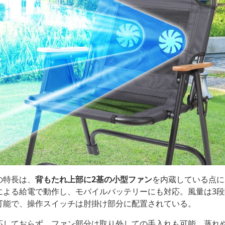
の特長は、
背もたれ上部に2基の小型ファン
を内蔵している点に
上）による給電で動作し、モバイルバッテリーにも対応。風量は3
可能で、操作スイッチは肘掛け部分に配置されている。
応しておらず、ファン部分は取り外しての手入れも可能。蒸れ