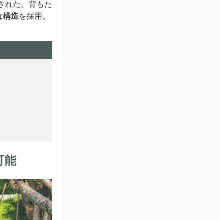
された。背もた
な構造
を採用。
可能