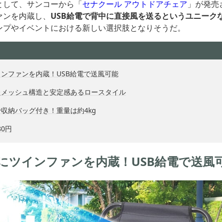
として、サンコーから「
セナクール アウトドアチェア
」が発売
ァンを内蔵し、
USB給電で背中に直接風を送るというユニーク
ンプやイベントにおける新しい選択肢となりそうだ。
ンファンを内蔵！USB給電で送風可能
たメッシュ構造と安定感あるロースタイル
収納バッグ付き！重量は約4kg
80円
にツインファンを内蔵！USB給電で送風