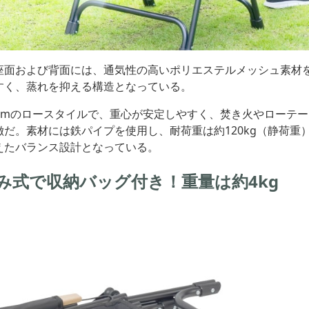
座面および背面には、通気性の高いポリエステルメッシュ素材
すく、蒸れを抑える構造となっている。
3cmのロースタイルで、重心が安定しやすく、焚き火やローテ
徴だ。素材には鉄パイプを使用し、耐荷重は約120kg（静荷重
えたバランス設計となっている。
み式で収納バッグ付き！重量は約4kg