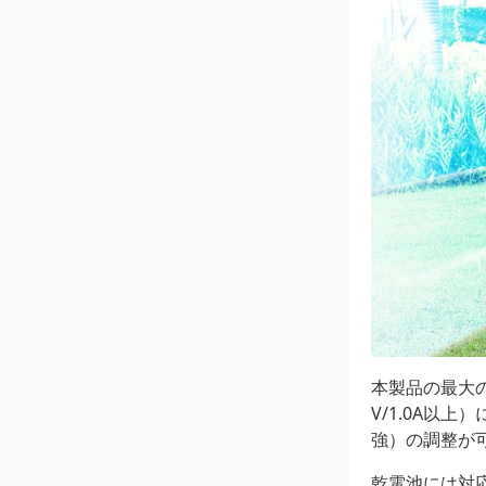
本製品の最大
V/1.0A以
強）の調整が
乾電池には対