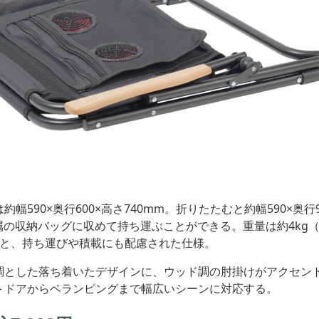
幅590×奥行600×高さ740mm。折りたたむと約幅590×奥行9
属の収納バッグに収めて持ち運ぶことができる。重量は約4kg
g）と、持ち運びや積載にも配慮された仕様。
調とした落ち着いたデザインに、ウッド調の肘掛けがアクセン
トドアからベランピングまで幅広いシーンに対応する。