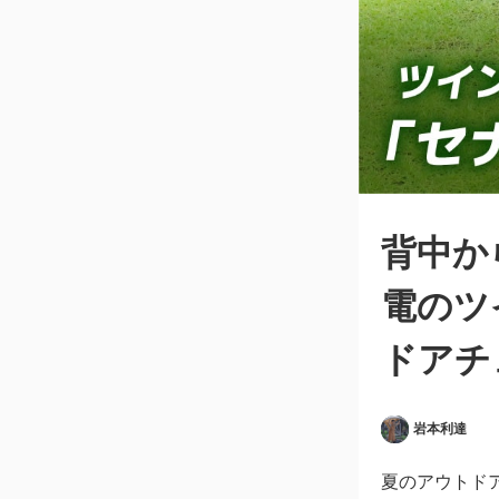
背中か
電のツ
ドアチ
岩本利達
夏のアウトド