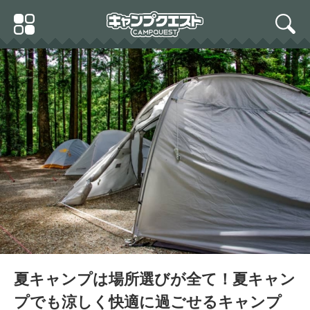
Skip
Primary
to
search
Menu
content
夏キャンプは場所選びが全て！夏キャン
プでも涼しく快適に過ごせるキャンプ