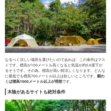
なるべく涼しい場所を選びたいのであれば、この条件はマス
トです。標高が100メートル高くなると気温が約0.6度下が
るそうです。その為、標高が高い程涼しくなります。どんな
に最低でも標高700メートル以上は欲しいところです。
願わ
くば標高1000メートル以上が理想
です。
木陰があるサイトも絶対条件