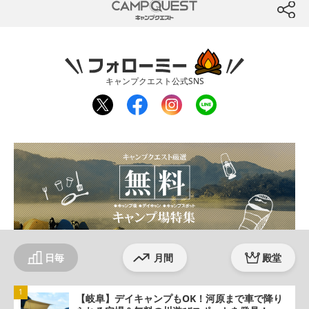
CAMP QUEST
btn
フォローミー
キャンプクエスト公式SNS
twit
fac
inst
line
ter
ebo
agr
ok
am
日毎
月間
殿堂
【岐阜】デイキャンプもOK！河原まで車で降り