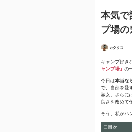
本気で
プ場の
カクタス
キャンプ好き
ャンプ場」
の
今日は
本当な
で、自然を愛
淑女、さらに
良さを改めて
そう、私がハ
目次