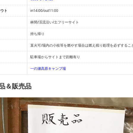
アウト
in14:00/out11:00
林間/渓流沿い/土フリーサイト
持ち帰り
直火可/場内の小枝等を燃やす場合は燃え残り処理を必ずするこ
駐車場からサイトまで距離有り
一の瀬高原キャンプ場
品＆販売品