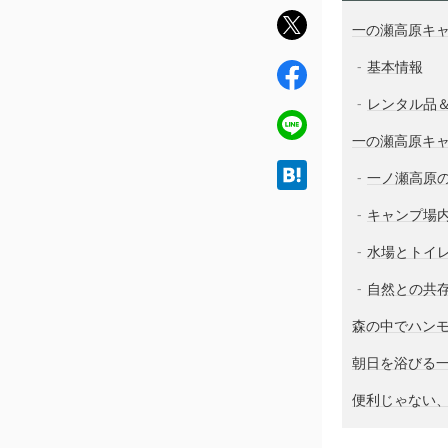
twit
一の瀬高原キ
ter
基本情報
fac
ebo
レンタル品
ok
line
一の瀬高原キ
hat
一ノ瀬高原
ena
キャンプ場
水場とトイ
自然との共
森の中でハン
朝日を浴びる
便利じゃない