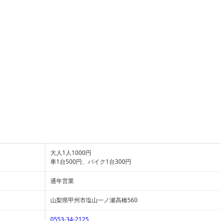
大人1人1000円
車1台500円、バイク1台300円
通年営業
山梨県甲州市塩山一ノ瀬高橋560
0553-34-2125