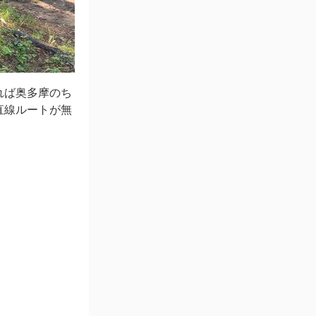
れば奥多摩のち
直線ルートが無
。