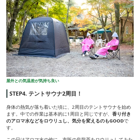
屋外との気温差が気持ち良い
STEP4. テントサウナ2周目！
身体の熱気が落ち着いた頃に、2周目のテントサウナを始め
ます。中での作業は基本的に1周目と同じですが、
香り付き
のアロマ水などをロウリュし、気分を変えるのもGOOD
で
す。
この日はアロマ水の他に、市販の烏龍茶をロウリュしてみた