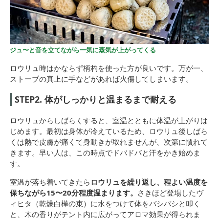
ジュ〜と音を立てながら一気に蒸気が上がってくる
ロウリュ時はかならず柄杓を使った方が良いです。万が一、
ストーブの真上に手などがあれば火傷してしまいます。
STEP2. 体がしっかりと温まるまで耐える
ロウリュからしばらくすると、室温とともに体温が上がりは
じめます。最初は身体が冷えているため、ロウリュ後しばら
くは熱で皮膚が痛くて身動きが取れませんが、次第に慣れて
きます。早い人は、この時点でドバドバと汗をかき始めま
す。
室温が落ち着いてきたら
ロウリュを繰り返し、程よい温度を
保ちながら15〜20分程度温まります。
さきほど登場したヴ
ィヒタ（乾燥白樺の束）に水をつけて体をバシバシと叩く
と、木の香りがテント内に広がってアロマ効果が得られま