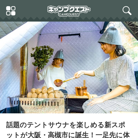
Skip
Primary
to
search
Menu
content
話題のテントサウナを楽しめる新スポ
ットが大阪・高槻市に誕生！一足先に体