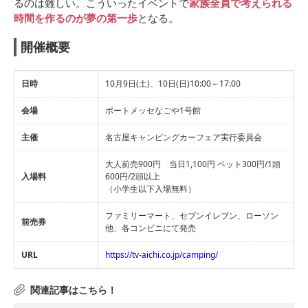
るのは難しい。こういったイベントで
家族全員で考えられる
時間を作るのが夢の第一歩
となる。
開催概要
日時
10月9日(土)、10日(日)10:00～17:00
会場
ポートメッセなごや1号館
主催
名古屋キャンピングカーフェア実行委員会
大人前売900円 当日1,100円 ペット300円/1頭
入場料
600円/2頭以上
（小学生以下入場無料）
ファミリーマート、セブンイレブン、ローソン
前売券
他、各コンビニにて発売
URL
https://tv-aichi.co.jp/camping/