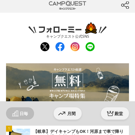
CAMP QUEST
btn
フォローミー
キャンプクエスト公式SNS
twit
fac
inst
line
ter
ebo
agr
ok
am
日毎
月間
殿堂
【岐阜】デイキャンプもOK！河原まで車で降り