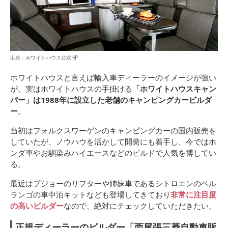
出典：
ホワイトハウス公式HP
ホワイトハウスと言えば輸入車ディーラーのイメージが強い
が、実はホワイトハウスの手掛ける
「ホワイトハウスキャン
パー」は1988年に設立した老舗のキャンピングカービルダ
ー
。
当初はフォルクスワーゲンのキャンピングカーの国内販売を
していたが、ノウハウを活かして開発にも着手し、今ではホ
ンダ車やお馴染みハイエースなどのビルドで人気を博してい
る。
最近はプジョーのリフターや姉妹車であるシトロエンのベル
ランゴの車中泊キットなども登場してきており
非常に注目度
の高いビルダー
なので、絶対にチェックしていただきたい。
正規ディーラーのビルダー「西尾張三菱自動車販