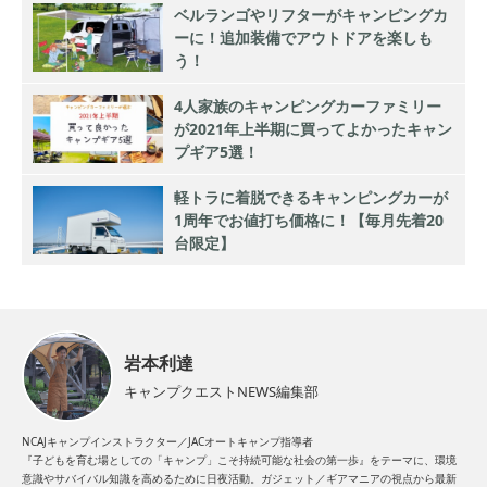
ベルランゴやリフターがキャンピングカ
ーに！追加装備でアウトドアを楽しも
う！
4人家族のキャンピングカーファミリー
が2021年上半期に買ってよかったキャン
プギア5選！
軽トラに着脱できるキャンピングカーが
1周年でお値打ち価格に！【毎月先着20
台限定】
岩本利達
キャンプクエストNEWS編集部
NCAJキャンプインストラクター／JACオートキャンプ指導者
『子どもを育む場としての「キャンプ」こそ持続可能な社会の第一歩』をテーマに、環境
意識やサバイバル知識を高めるために日夜活動。ガジェット／ギアマニアの視点から最新