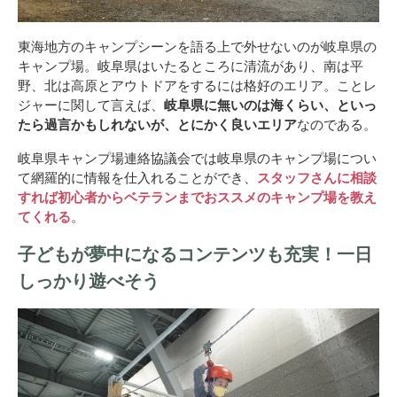
東海地方のキャンプシーンを語る上で外せないのが岐阜県の
キャンプ場。岐阜県はいたるところに清流があり、南は平
野、北は高原とアウトドアをするには格好のエリア。ことレ
ジャーに関して言えば、
岐阜県に無いのは海くらい、といっ
たら過言かもしれないが、とにかく良いエリア
なのである。
岐阜県キャンプ場連絡協議会では岐阜県のキャンプ場につい
て網羅的に情報を仕入れることができ、
スタッフさんに相談
すれば初心者からベテランまでおススメのキャンプ場を教え
てくれる
。
子どもが夢中になるコンテンツも充実！一日
しっかり遊べそう