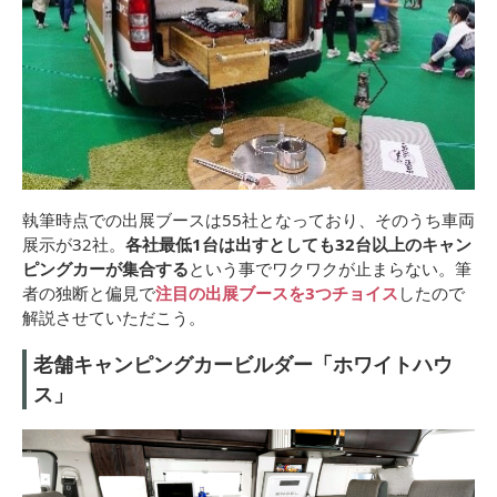
執筆時点での出展ブースは55社となっており、そのうち車両
展示が32社。
各社最低1台は出すとしても32台以上のキャン
ピングカーが集合する
という事でワクワクが止まらない。筆
者の独断と偏見で
注目の出展ブースを3つチョイス
したので
解説させていただこう。
老舗キャンピングカービルダー「ホワイトハウ
ス」