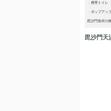
携帯トイレ
ポップアッ
毘沙門海岸の
毘沙門天