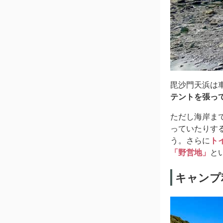
毘沙門天浜は
テントを張っ
ただし海岸ま
っていたりす
う。さらに
ト
「野営地」
と
キャンプ