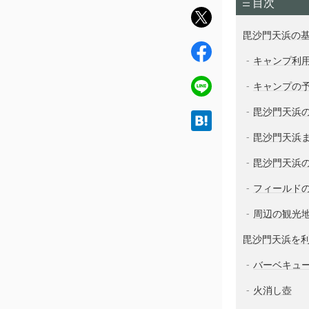
目次
twit
ter
毘沙門天浜の
fac
キャンプ利
ebo
ok
line
キャンプの
毘沙門天浜
hat
ena
毘沙門天浜
毘沙門天浜
フィールド
周辺の観光
毘沙門天浜を
バーベキュ
火消し壺