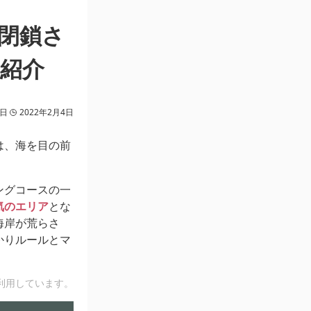
閉鎖さ
紹介
2日
2022年2月4日
は、海を目の前
ングコースの一
気のエリア
とな
海岸が荒らさ
かりルールとマ
利用しています。