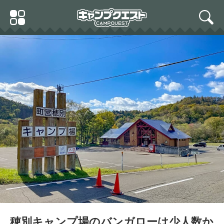
Skip
Primary
to
search
Menu
content
穂別キャンプ場のバンガローは少人数か