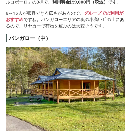
ルコポーロ」の3棟で、
利用料金は9,000円（税込）
です。
8～16人が収容できる広さがあるので、
グループでの利用が
おすすめ
ですね。バンガローエリアの奥の小高い丘の上にあ
るので、リヤカーで荷物を運ぶのは大変そうです。
バンガロー（中）