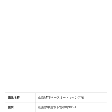
施設名称
山梨MTBベースオートキャンプ場
住所
山梨県甲府市下曽根町996-1