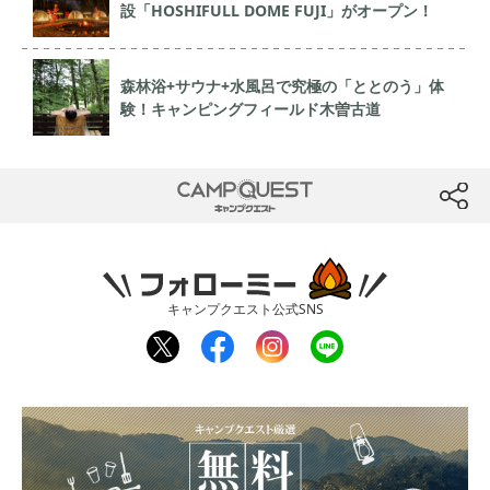
設「HOSHIFULL DOME FUJI」がオープン！
森林浴+サウナ+水風呂で究極の「ととのう」体
験！キャンピングフィールド木曽古道
CAMP QUEST
btn
フォローミー
キャンプクエスト公式SNS
twit
fac
inst
line
ter
ebo
agr
ok
am