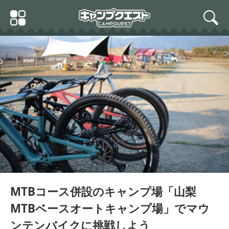
Skip
Primary
to
search
Menu
content
MTBコース併設のキャンプ場「山梨
MTBベースオートキャンプ場」でマウ
ンテンバイクに挑戦しよう