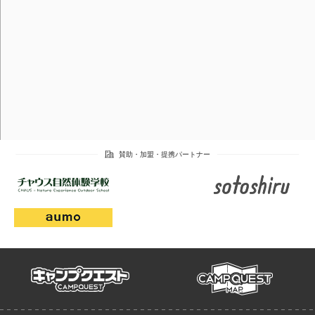
campmap
campquest