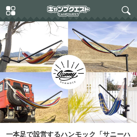
Skip
Primary
to
search
Menu
content
一本足で設営するハンモック「サニーハ