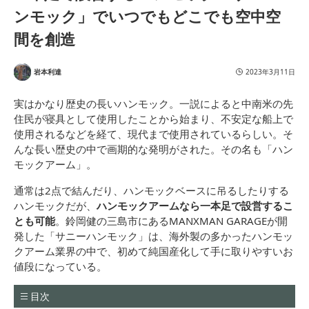
ンモック」でいつでもどこでも空中空
間を創造
岩本利達
2023年3月11日
実はかなり歴史の長いハンモック。一説によると中南米の先
住民が寝具として使用したことから始まり、不安定な船上で
使用されるなどを経て、現代まで使用されているらしい。そ
んな長い歴史の中で画期的な発明がされた。その名も「ハン
モックアーム」。
通常は2点で結んだり、ハンモックベースに吊るしたりする
ハンモックだが、
ハンモックアームなら一本足で設営するこ
とも可能
。鈴岡健の三島市にある
MANXMAN GARAGEが開
発した「サニーハンモック」は、海外製の多かったハンモッ
クアーム業界の中で、
初めて純国産化して手に取りやすいお
値段になっている。
目次