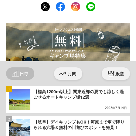
twit
fac
inst
line
ter
ebo
agr
ok
am
日毎
月間
殿堂
【標高1200m以上】関東近郊の夏でも涼しく過
ごせるオートキャンプ場12選
2023年7月14日
【岐阜】デイキャンプもOK！河原まで車で降り
られる穴場＆無料の川遊びスポットを発見！