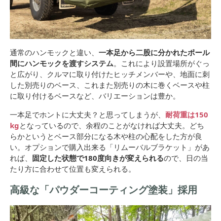
通常のハンモックと違い、
一本足から二股に分かれたポール
間にハンモックを渡すシステム
。これにより設置場所がぐっ
と広がり、クルマに取り付けたヒッチメンバーや、地面に刺
した別売りのベース、これまた別売りの木に巻くベースや柱
に取り付けるベースなど、バリエーションは豊か。
一本足でホントに大丈夫？と思ってしまうが、
耐荷重は150
kg
となっているので、余程のことがなければ大丈夫。どち
らかというとベース部分になる木や柱の心配をした方が良
い。オプションで購入出来る「リムーバルブラケット」があ
れば、
固定した状態で180度向きが変えられる
ので、日の当
たり方に合わせて位置も変えられる。
高級な「
パウダーコーティング塗装
」採用