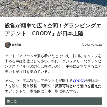
設営が簡単で広々空間！グランピングエ
アテント「COODY」が日本上陸
岩本利達
2025年2月22日
アウトドアブームが落ち着いたとはいえ、快適なキャンプを
求める声は依然として多い。特にラグジュアリーなグランピ
ングスタイルへの関心は根強いのと、手軽に設営できるエア
テントが注目を集めている。
そんな中、高品質なエアテントを展開する
COODY
が日本法
人を設立。
簡単設営・高耐久・拡張可能という魅力を備えた
エアテント
で、本格的に日本市場に参入する。
目次