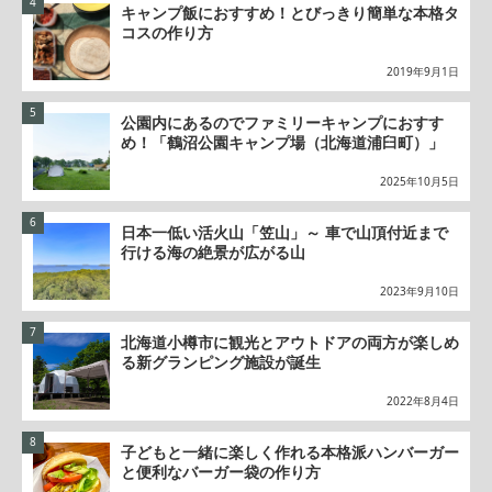
キャンプ飯におすすめ！とびっきり簡単な本格タ
コスの作り方
2019年9月1日
公園内にあるのでファミリーキャンプにおすす
め！「鶴沼公園キャンプ場（北海道浦臼町）」
2025年10月5日
日本一低い活火山「笠山」～ 車で山頂付近まで
行ける海の絶景が広がる山
2023年9月10日
北海道小樽市に観光とアウトドアの両方が楽しめ
る新グランピング施設が誕生
2022年8月4日
子どもと一緒に楽しく作れる本格派ハンバーガー
と便利なバーガー袋の作り方