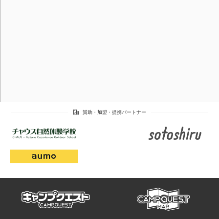
campmap
campquest