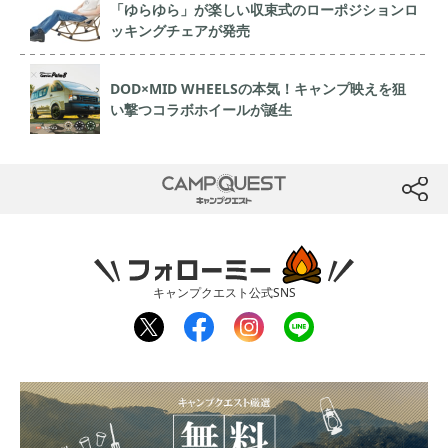
「ゆらゆら」が楽しい収束式のローポジションロ
ッキングチェアが発売
DOD×MID WHEELSの本気！キャンプ映えを狙
い撃つコラボホイールが誕生
CAMP QUEST
btn
フォローミー
キャンプクエスト公式SNS
twit
fac
inst
line
ter
ebo
agr
ok
am