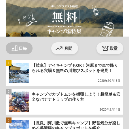
日毎
月間
殿堂
【岐阜】デイキャンプもOK！河原まで車で降り
られる穴場＆無料の川遊びスポットを発見！
2020年10月16日
キャンプでカブトムシを捕獲しよう！超簡単＆安
全なバナナトラップの作り方
2020年5月14日
【長良川河川敷で無料キャンプ】野営気分が楽し
める美濃橋のキャンプスポットを紹介