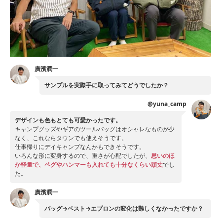
廣濱潤一
サンプルを実際手に取ってみてどうでしたか？
@yuna_camp
デザインも色もとても可愛かったです。
キャンプグッズやギアのツールバッグはオシャレなものが少
なく、これならタウンでも使えそうです。
仕事帰りにデイキャンプなんかもできそうです。
いろんな形に変身するので、重さが心配でしたが、
思いのほ
か軽量で、ペグやハンマーも入れても十分なくらい頑丈
でし
た。
廣濱潤一
バッグ→ベスト→エプロンの変化は難しくなかったですか？