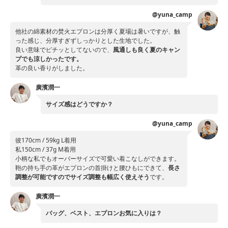
@yuna_camp
他社の綿素材の焚火エプロンは分厚く夏場は暑いですが、触
った感じ、分厚すぎずしっかりとした生地でした。
良い意味でピチッとしてないので、
風通しも良く夏のキャン
プでも涼しかったです。
革の良い香りがしました。
廣濱潤一
サイズ感はどうですか？
@yuna_camp
彼170cm / 59kg L着用
私150cm / 37g M着用
小柄な私でもオーバーサイズで可愛い着こなしができます。
鞄の持ち手の革がエプロンの首掛けと腰ひもにできて、
長さ
調整が可能ですのでサイズ調整も幅広く使えそう
です。
廣濱潤一
バッグ、ベスト、エプロンお気に入りは？