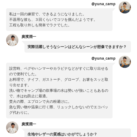
@yuna_camp
私は一回の練習で、できるようになりました。
不器用な彼も、３回くらいでコツを掴んだようです。
工程も取り外しも簡単でラクでした。
廣濱潤一
実際活躍しそうなシーンはどんなシーンが想像できますか？
@yuna_camp
設営時、ペグやハンマーやカラビナなどがすぐに取り出せる
ので便利でした。
お料理で、ナイフ、ガストーチ、グローブ、お箸をスッと取
り出せます。
洗い物でキャンプ場の炊事場の水は勢いが強いこともあるの
で、水はね防止に最適。
焚火の際、エプロンで火の粉避けに。
急な買い物や温泉に行く際、リュックしかないのでエコバッ
グ代わりに。
廣濱潤一
生地やレザーの質感はいかがでしょうか？