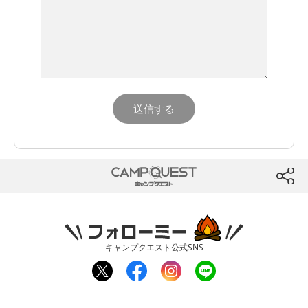
CAMP QUEST
btn
フォローミー
キャンプクエスト公式SNS
twit
fac
inst
line
ter
ebo
agr
ok
am