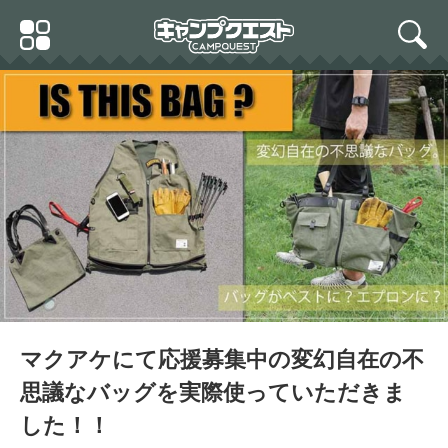
Skip
Primary
to
search
Menu
content
マクアケにて応援募集中の変幻自在の不
思議なバッグを実際使っていただきま
した！！