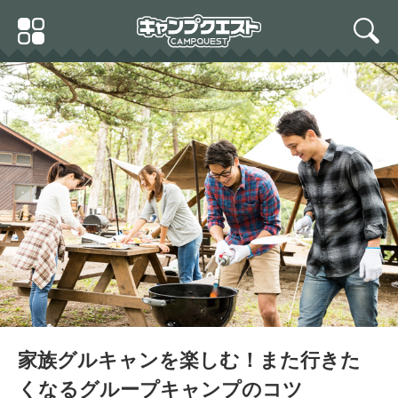
Skip
Primary
to
search
Menu
content
家族グルキャンを楽しむ！また行きた
くなるグループキャンプのコツ