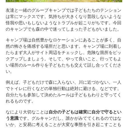
友達と一緒のグループキャンプでは子どもたちのテンション
は常にマックスです。気持ちが大きくなり普段しないような
怪我や思いもしないようなトラブルが起こりがちです。今回
のキャンプでも森の中で迷ってしまった子どもがいました。
キャンプ場は自然豊かなロケーションにあることが多く、自
然の怖さを痛感する場所だと思います。キャンプ場に到着し
たらまず大人がサイト周辺をチェックし、危険な箇所をピッ
クアップしましょう。そして、やって良いこと、行ってもよ
い場所のルール作りを子どもたちも交えて話し合ってくださ
い。
例えば、子どもだけで森に入らない、川に近づかない。一人
でトイレに行くなどの単独行動は絶対に避ける、などです。
自分たちも参加して決めたルールは子どももわりと守ってく
れるものです。
なにより大切なことは
自分の子どもは確実に自分で守るとい
う意識
です。グルキャンだし、誰かがみててくれるのではな
いか、と安易に考えることが大変な事態を引き起こすことも