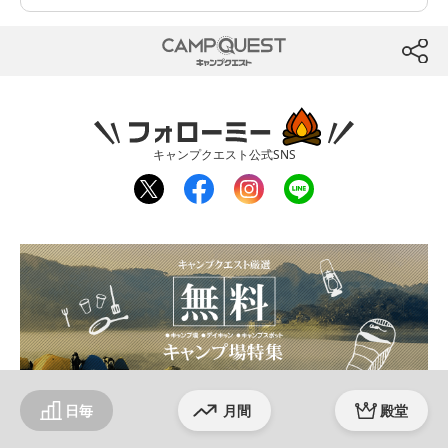
CAMP QUEST
btn
フォローミー
キャンプクエスト公式SNS
twit
fac
inst
line
ter
ebo
agr
ok
am
日毎
月間
殿堂