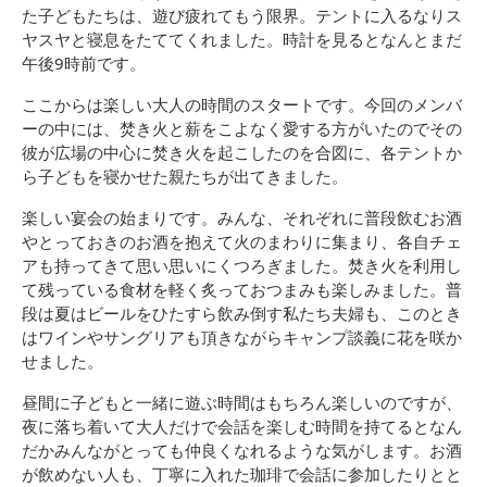
た子どもたちは、遊び疲れてもう限界。テントに入るなりス
ヤスヤと寝息をたててくれました。時計を見るとなんとまだ
午後9時前です。
ここからは楽しい大人の時間のスタートです。今回のメンバ
ーの中には、焚き火と薪をこよなく愛する方がいたのでその
彼が広場の中心に焚き火を起こしたのを合図に、各テントか
ら子どもを寝かせた親たちが出てきました。
楽しい宴会の始まりです。みんな、それぞれに普段飲むお酒
やとっておきのお酒を抱えて火のまわりに集まり、各自チェ
アも持ってきて思い思いにくつろぎました。焚き火を利用し
て残っている食材を軽く炙っておつまみも楽しみました。普
段は夏はビールをひたすら飲み倒す私たち夫婦も、このとき
はワインやサングリアも頂きながらキャンプ談義に花を咲か
せました。
昼間に子どもと一緒に遊ぶ時間はもちろん楽しいのですが、
夜に落ち着いて大人だけで会話を楽しむ時間を持てるとなん
だかみんながとっても仲良くなれるような気がします。お酒
が飲めない人も、丁寧に入れた珈琲で会話に参加したりとと