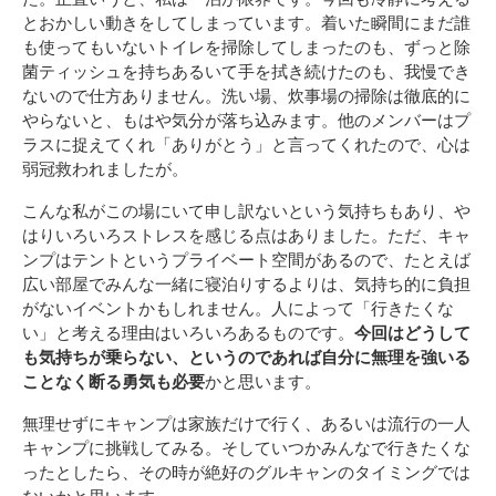
とおかしい動きをしてしまっています。着いた瞬間にまだ誰
も使ってもいないトイレを掃除してしまったのも、ずっと除
菌ティッシュを持ちあるいて手を拭き続けたのも、我慢でき
ないので仕方ありません。洗い場、炊事場の掃除は徹底的に
やらないと、もはや気分が落ち込みます。他のメンバーはプ
ラスに捉えてくれ「ありがとう」と言ってくれたので、心は
弱冠救われましたが。
こんな私がこの場にいて申し訳ないという気持ちもあり、や
はりいろいろストレスを感じる点はありました。ただ、キャ
ンプはテントというプライベート空間があるので、たとえば
広い部屋でみんな一緒に寝泊りするよりは、気持ち的に負担
がないイベントかもしれません。人によって「行きたくな
い」と考える理由はいろいろあるものです。
今回はどうして
も気持ちが乗らない、というのであれば自分に無理を強いる
ことなく断る勇気も必要
かと思います。
無理せずにキャンプは家族だけで行く、あるいは流行の一人
キャンプに挑戦してみる。そしていつかみんなで行きたくな
ったとしたら、その時が絶好のグルキャンのタイミングでは
ないかと思います。