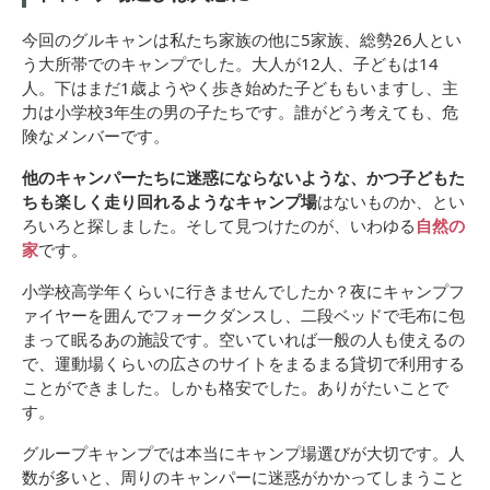
今回のグルキャンは私たち家族の他に5家族、総勢26人とい
う大所帯でのキャンプでした。大人が12人、子どもは14
人。下はまだ1歳ようやく歩き始めた子どももいますし、主
力は小学校3年生の男の子たちです。誰がどう考えても、危
険なメンバーです。
他のキャンパーたちに迷惑にならないような、かつ子どもた
ちも楽しく走り回れるようなキャンプ場
はないものか、とい
ろいろと探しました。そして見つけたのが、いわゆる
自然の
家
です。
小学校高学年くらいに行きませんでしたか？夜にキャンプフ
ァイヤーを囲んでフォークダンスし、二段ベッドで毛布に包
まって眠るあの施設です。空いていれば一般の人も使えるの
で、運動場くらいの広さのサイトをまるまる貸切で利用する
ことができました。しかも格安でした。ありがたいことで
す。
グループキャンプでは本当にキャンプ場選びが大切です。人
数が多いと、周りのキャンパーに迷惑がかかってしまうこと