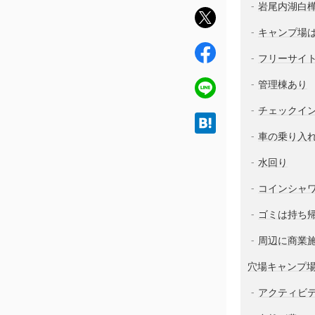
岩尾内湖白
twit
ter
キャンプ場
fac
フリーサイ
ebo
ok
管理棟あり
line
チェックイン
hat
車の乗り入れ
ena
水回り
コインシャワ
ゴミは持ち
周辺に商業
穴場キャンプ
アクティビ