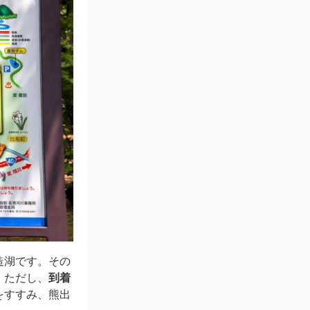
造湖です。その
。ただし、
到着
をすすみ、熊出