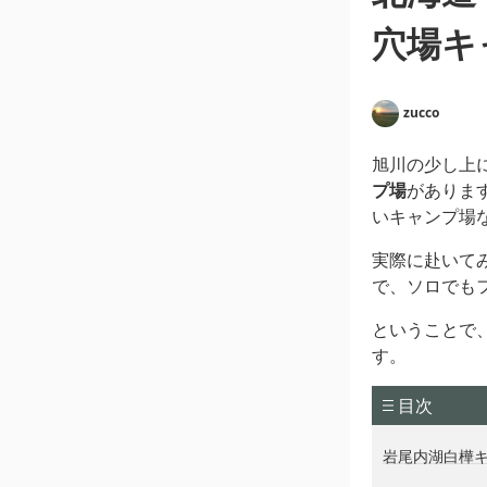
穴場キ
zucco
旭川の少し上
プ場
がありま
いキャンプ場
実際に赴いて
で、ソロでも
ということで
す。
目次
岩尾内湖白樺