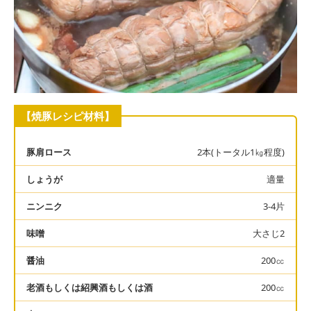
【焼豚レシピ材料】
豚肩ロース
2本(トータル1㎏程度)
しょうが
適量
ニンニク
3-4片
味噌
大さじ2
醤油
200㏄
老酒もしくは紹興酒もしくは酒
200㏄