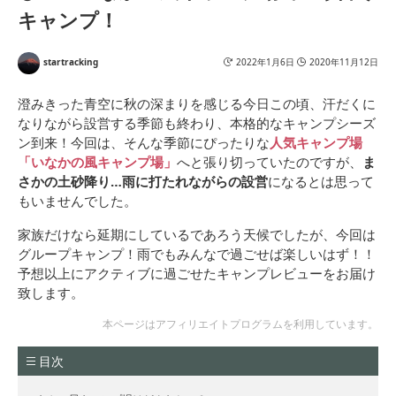
キャンプ！
startracking
2022年1月6日
2020年11月12日
澄みきった青空に秋の深まりを感じる今日この頃、汗だくに
なりながら設営する季節も終わり、本格的なキャンプシーズ
ン到来！今回は、そんな季節にぴったりな
人気キャンプ場
「いなかの風キャンプ場」
へと張り切っていたのですが、
ま
さかの土砂降り…雨に打たれながらの設営
になるとは思って
もいませんでした。
家族だけなら延期にしているであろう天候でしたが、今回は
グループキャンプ！雨でもみんなで過ごせば楽しいはず！！
予想以上にアクティブに過ごせたキャンプレビューをお届け
致します。
本ページはアフィリエイトプログラムを利用しています。
目次