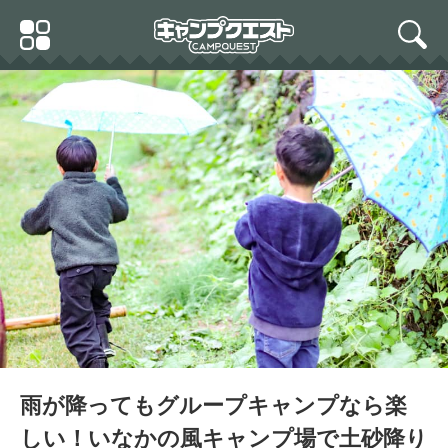
Skip
Primary
to
search
Menu
content
雨が降ってもグループキャンプなら楽
しい！いなかの風キャンプ場で土砂降り