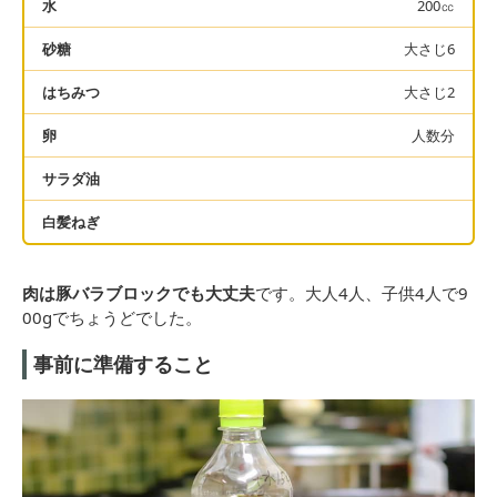
水
200㏄
砂糖
大さじ6
はちみつ
大さじ2
卵
人数分
サラダ油
白髪ねぎ
肉は豚バラブロックでも大丈夫
です。大人4人、子供4人で9
00gでちょうどでした。
事前に準備すること