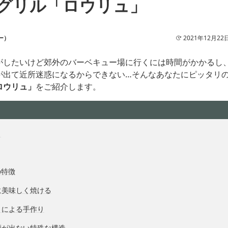
グリル「ロウリュ」
ー）
2021年12月22
がしたいけど郊外のバーベキュー場に行くには時間がかかるし
が出て近所迷惑になるからできない…そんなあなたにピッタリ
ロウリュ」
をご紹介します。
？
の特徴
に美味しく焼ける
」による手作り
煙が出ない特殊な構造