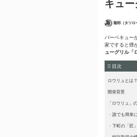
キュー
龍郎（タツロ
バーベキュー
家ですると煙
ューグリル「
目次
ロウリュとは
開発背景
「ロウリュ」
誰でも簡単
下町の「匠
特許取得の