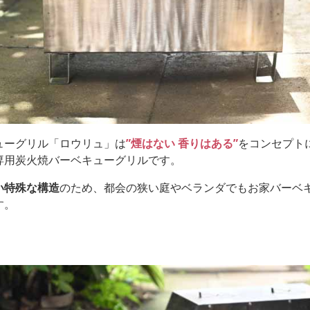
ューグリル「ロウリュ」は
”煙はない 香りはある”
をコンセプト
専用炭火焼バーベキューグリルです。
い特殊な構造
のため、都会の狭い庭やベランダでもお家バーベ
す。