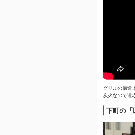
グリルの構造
炭火なので遠
下町の「