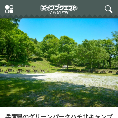
Skip
Primary
to
search
Menu
content
兵庫県のグリーンパークハチ北キャンプ