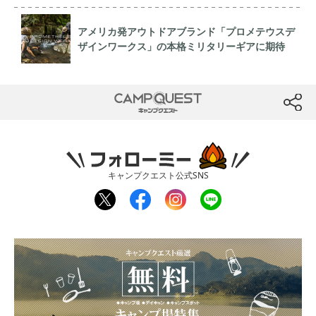
アメリカ発アウトドアブランド「プロメテウスデ
ザインワークス」の本格ミリタリーギアに期待
CAMP QUEST
btn
フォローミー
キャンプクエスト公式SNS
twit
fac
inst
line
ter
ebo
agr
ok
am