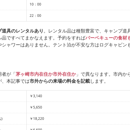
10：00
22：00
プ道具のレンタルあり
。レンタル品は種類豊富で、キャンプ道
ル品ですべてまかなえます。予約をすれば
バーベキューの食材
やシャワーはありません。テント泊が不安な方はログキャビン
用者が「
茅ヶ崎市内在住か市外在住か
」で異なります。市内か
が、本記事では
市外からの来場の料金を記載
します。
￥3,140
￥5,650
名）
￥18,220
）
￥6,600