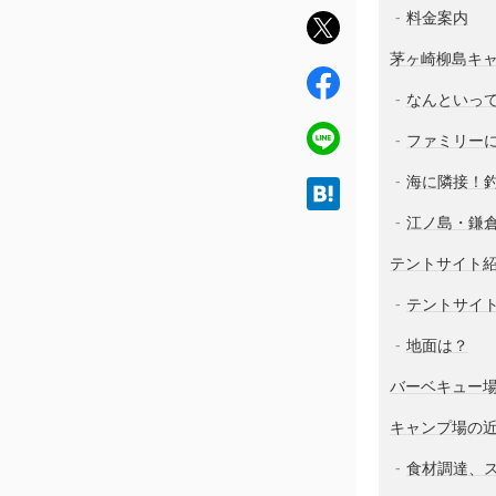
料金案内
twit
ter
茅ヶ崎柳島キ
fac
なんといっ
ebo
ok
line
ファミリー
海に隣接！
hat
ena
江ノ島・鎌
テントサイト
テントサイ
地面は？
バーベキュー
キャンプ場の
食材調達、