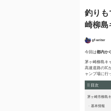
釣りも
崎柳島
gf-writer
今回は
都内か
茅ヶ崎柳島キ
高速道路のI
ャンプ場に行
目次
茅ヶ崎市柳島
基本情報