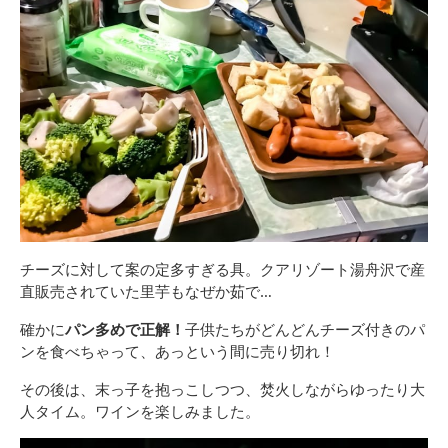
チーズに対して案の定多すぎる具。クアリゾート湯舟沢で産
直販売されていた里芋もなぜか茹で…
確かに
パン多めで正解！
子供たちがどんどんチーズ付きのパ
ンを食べちゃって、あっという間に売り切れ！
その後は、末っ子を抱っこしつつ、焚火しながらゆったり大
人タイム。ワインを楽しみました。