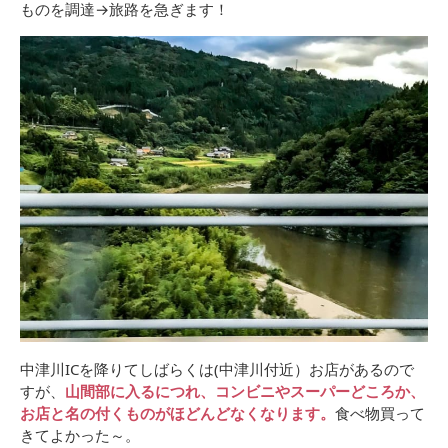
ものを調達→旅路を急ぎます！
中津川ICを降りてしばらくは(中津川付近）お店があるので
すが、
山間部に入るにつれ、コンビニやスーパーどころか、
お店と名の付くものがほどんどなくなります。
食べ物買って
きてよかった～。