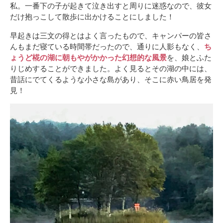
私。一番下の子が起きて泣き出すと周りに迷惑なので、彼女
だけ抱っこして散歩に出かけることにしました！
早起きは三文の得とはよく言ったもので、キャンパーの皆さ
んもまだ寝ている時間帯だったので、通りに人影もなく、
ち
ょうど椛の湖に朝もやがかかった幻想的な風景
を、娘とふた
りじめすることができました。よく見るとその湖の中には、
昔話にでてくるような小さな島があり、そこに赤い鳥居を発
見！