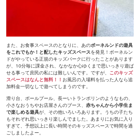
また、お食事スペースのとなりに、あの
ボーネルンドの遊具
をこれでもか！と配したキッズスペース
を発見！ボーネルン
ドがやっている正規のキッズパークに行ったことがあります
が、10分毎に課金され、なかなか心ゆくまで思いっきり遊ば
せる事って庶民の私には難しいんです。ですが、
このキッズ
スペースはなんと無料！！
お風呂の入場料を払った人なら追
加料金一切なしで遊べてしまうのです。
滑り台、ボールプール、長ーいトランポリンのようなもの、
小さなおうちやお店屋さんのブース、
赤ちゃんから小学生ま
で楽しめる遊具
が、その他いろいろあります。うちの子たち
もそれぞれ思いっきり楽しんでました。あまりにお気に入り
すぎて、予想以上に長い時間そのキッズスペースで時間を過
ごしましたよー。