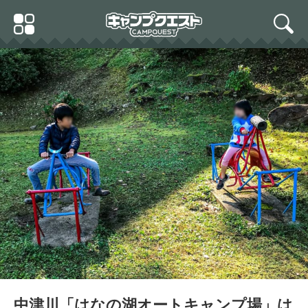
Skip
Primary
to
search
Menu
content
中津川「はなの湖オートキャンプ場」は