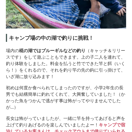
キャンプ場の中の湖で釣りに挑戦！
場内の
椛の湖ではブルーギルなどの釣り
（キャッチ＆リリー
スです）をして遊ぶこともできます。上の子二人を連れて、
釣り体験をしました。料金を払うと竹でできた竿と餌（いく
ら！）をくれるので、それを釣り竿の先の鈎に引っ掛けて、
いざ湖に放り込みます！
初めは何度か食べられてしまったのですが、小学2年生の長
男でも結構簡単に釣れてくれて、大興奮していました！（か
かった魚をつかんで逃がす事は怖がってやりませんでした
が…）
長女は怖がっていましたが、一緒に竿を持ってあげると声を
上げて釣りあげるのを楽しんでいましたよー！
キャンプで宿
泊しているお客さんは、チェックアウトまで借りていられる