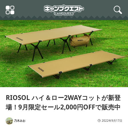
Skip
Primary
to
search
Menu
content
22年最新 コット キャンプ
アウトドア ベッド ベンチ
荷物置き 簡易ベッド ハイ
＆ロー High low 2way キ
ャンプベッド レジャー 軽
量 アルミ ポリエステル 頑
丈 安定感 耐荷重150kg バ
ーベキュー BBQ パーティ
ー フェス 椅子 イス 快適
RIOSOL ハイ＆ロー2WAYコットが新登
収納袋付き RIOSOL
場！9月限定セール2,000円OFFで販売中
乃木みお
2022年9月17日