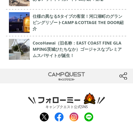
仕様の異なる5タイプの客室！河口湖町のグラン
ピングリゾートCAMP＆COTTAGE THE DOOR紹
介
CocoHawai（旧名称：EAST COAST FINE GLA
MPING茨城ひたちなか）ゴージャスなプレミア
ムスパサイトが誕生！
CAMP QUEST
btn
フォローミー
キャンプクエスト公式SNS
twit
fac
inst
line
ter
ebo
agr
ok
am