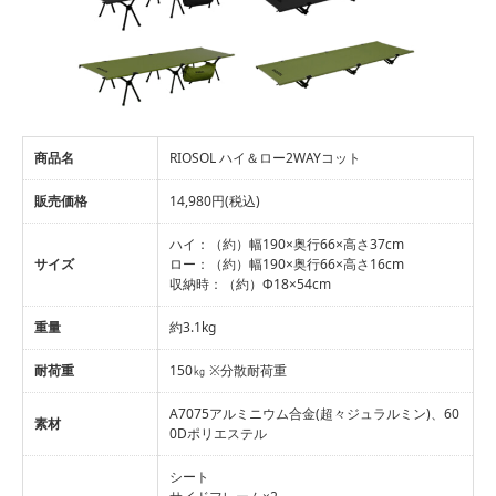
商品名
RIOSOL ハイ＆ロー2WAYコット
販売価格
14,980円(税込)
ハイ：（約）幅190×奥行66×高さ37cm
サイズ
ロー：（約）幅190×奥行66×高さ16cm
収納時：（約）Φ18×54cm
重量
約3.1kg
耐荷重
150㎏ ※分散耐荷重
A7075アルミニウム合金(超々ジュラルミン)、60
素材
0Dポリエステル
シート