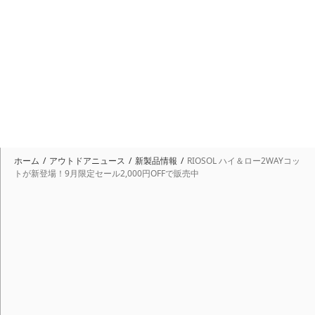
ホーム
アウトドアニュース
新製品情報
RIOSOL ハイ＆ロー2WAYコッ
トが新登場！9月限定セール2,000円OFFで販売中