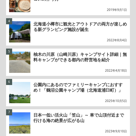
2019年9月1日
北海道小樽市に観光とアウトドアの両方が楽しめ
る新グランピング施設が誕生
2022年8月4日
柚木の川原（山崎川原）キャンプサイト詳細｜無
料キャンプができる都内の野営地を紹介
2022年4月18日
公園内にあるのでファミリーキャンプにおすす
め！「鶴沼公園キャンプ場（北海道浦臼町）」
2025年10月5日
日本一低い活火山「笠山」～ 車で山頂付近まで
行ける海の絶景が広がる山
2023年9月10日