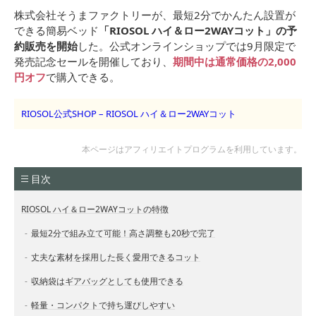
株式会社そうまファクトリーが、
最短2分でかんたん設置が
できる簡易ベッド
「RIOSOL ハイ＆ロー2WAYコット」の予
約販売を開始
した。公式オンラインショップでは9月限定で
発売記念セールを開催しており、
期間中は通常価格の2,000
円オフ
で購入できる。
RIOSOL公式SHOP – RIOSOL ハイ＆ロー2WAYコット
本ページはアフィリエイトプログラムを利用しています。
目次
RIOSOL ハイ＆ロー2WAYコットの特徴
最短2分で組み立て可能！高さ調整も20秒で完了
丈夫な素材を採用した長く愛用できるコット
収納袋はギアバッグとしても使用できる
軽量・コンパクトで持ち運びしやすい