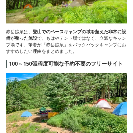
赤岳鉱泉は、
登山でのベースキャンプの域を超えた非常に設
備が整った施設
で、もはやテント場ではなく、立派なキャン
プ場です。筆者が「赤岳鉱泉」をバックパックキャンプにお
すすめしたい理由をまとめました。
100～150張程度可能な予約不要のフリーサイト