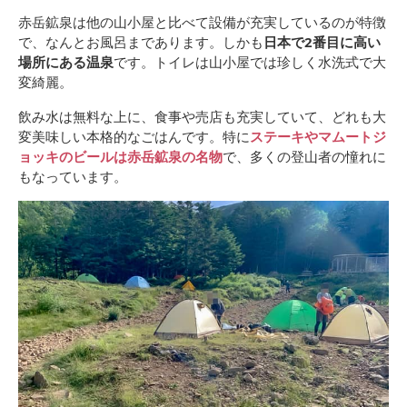
赤岳鉱泉は他の山小屋と比べて設備が充実しているのが特徴
で、なんとお風呂まであります。しかも
日本で2番目に高い
場所にある温泉
です。トイレは山小屋では珍しく水洗式で大
変綺麗。
飲み水は無料な上に、食事や売店も充実していて、どれも大
変美味しい本格的なごはんです。特に
ステーキやマムートジ
ョッキのビールは赤岳鉱泉の名物
で、多くの登山者の憧れに
もなっています。