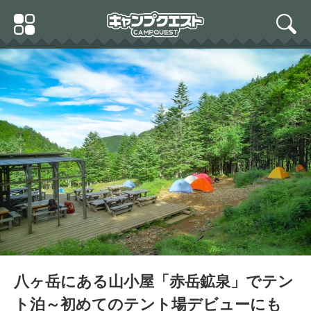
Skip
Primary
to
search
Menu
content
八ヶ岳にある山小屋「赤岳鉱泉」でテン
ト泊～初めてのテント場デビューにも