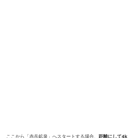
ここから「赤岳鉱泉」へスタートする場合、
距離にして4k