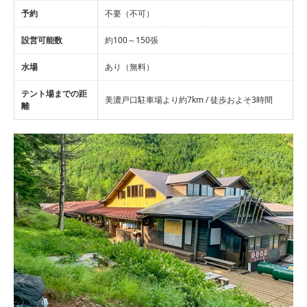
予約
不要（不可）
設営可能数
約100～150張
水場
あり（無料）
テント場までの距
美濃戸口駐車場より約7km / 徒歩およそ3時間
離