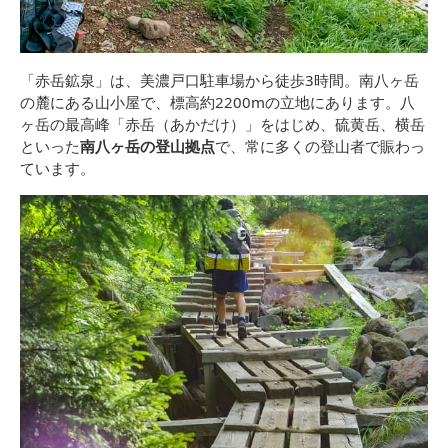
「赤岳鉱泉」は、美濃戸口駐車場から徒歩3時間。南八ヶ岳
の麓にある山小屋で、標高約2200mの立地にあります。八
ヶ岳の最高峰「赤岳（あかだけ）」をはじめ、硫黄岳、横岳
といった
南八ヶ岳の登山拠点
で、常に多くの登山者で賑わっ
ています。