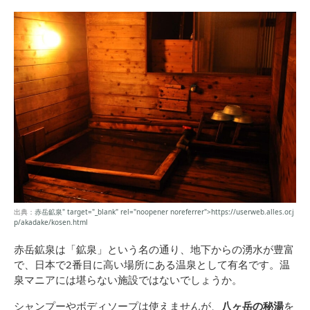
出典：
赤岳鉱泉" target="_blank" rel="noopener noreferrer">https://userweb.alles.or.j
p/akadake/kosen.html
赤岳鉱泉は「鉱泉」という名の通り、地下からの湧水が豊富
で、日本で2番目に高い場所にある温泉として有名です。温
泉マニアには堪らない施設ではないでしょうか。
シャンプーやボディソープは使えませんが、
八ヶ岳の秘湯
を