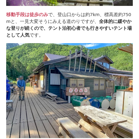
移動手段は徒歩のみ
で、登山口からは約7km、標高差約750
mと、一見大変そうにみえる道のりですが、
全体的に緩やか
な登りが続くので、テント泊初心者でも行きやすいテント場
として人気
です。