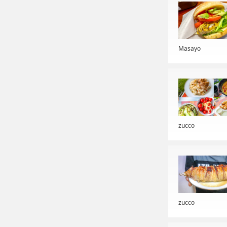
Masayo
zucco
zucco