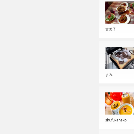
貴美子
まみ
shufukaneko