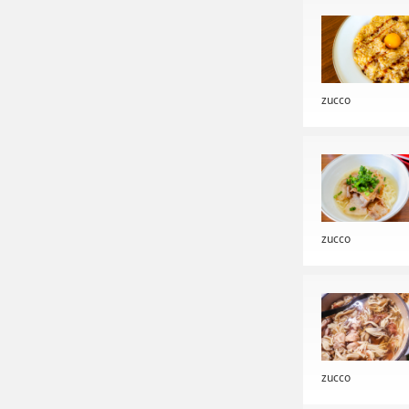
zucco
zucco
zucco