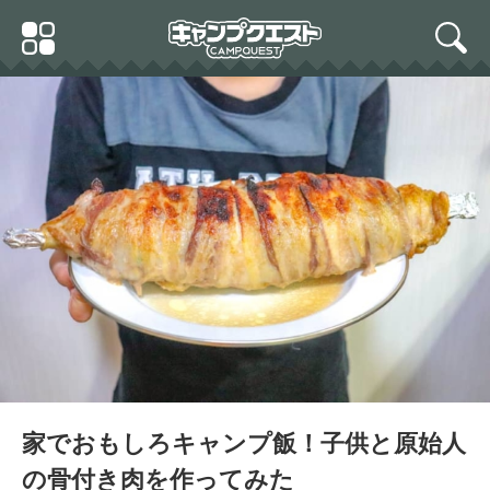
Skip
Primary
to
search
Menu
content
家でおもしろキャンプ飯！子供と原始人
の骨付き肉を作ってみた