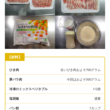
【材料】
ひき肉
合いびき肉およそ700グラム
豚バラ肉
今回はおよそ500グラム
冷凍のミックスベジタブル
1/2袋
塩胡椒
適量
パン粉
1カップ